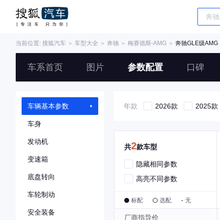
当前位置:
搜狐汽车
＞
车型大全
＞
奔驰
＞
梅赛德斯-AMG
＞
奔驰GLE级AMG
车系首页
图片
参数配置
口碑
车辆基本参数
年款
2026款
2025款
车身
发动机
2
共
款车型
变速箱
隐藏相同参数
底盘转向
高亮不同参数
车轮制动
标配
选配
-
无
安全装备
厂商指导价