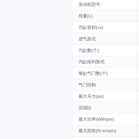
发动机型号
排量(L)
汽缸容积(cc)
进气形式
汽缸数(个)
汽缸排列形式
每缸气门数(个)
气门结构
最大马力(ps)
压缩比
最大功率(kW/rpm)
最大扭矩(N·m/rpm)