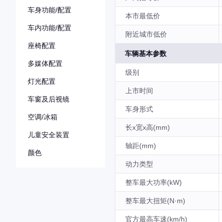
车身功能/配置
本市最低价
车内功能/配置
附近城市低价
座椅配置
车辆基本参数
多媒体配置
级别
灯光配置
上市时间
车窗及后视镜
车身形式
空调/冰箱
长x宽x高(mm)
儿童安全装置
轴距(mm)
颜色
动力类型
整车最大功率(kW)
整车最大扭矩(N·m)
官方最高车速(km/h)