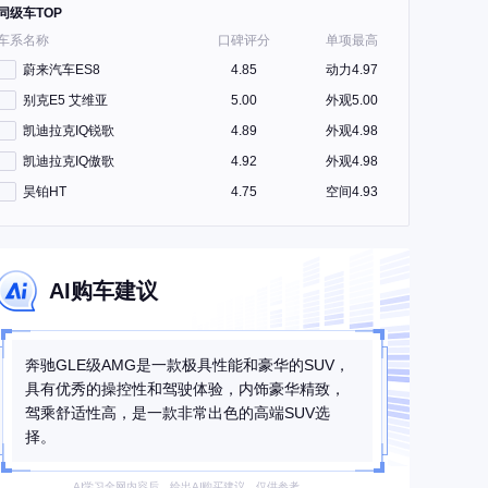
同级车TOP
车系名称
口碑评分
单项最高
蔚来汽车ES8
4.85
动力4.97
别克E5 艾维亚
5.00
外观5.00
凯迪拉克IQ锐歌
4.89
外观4.98
凯迪拉克IQ傲歌
4.92
外观4.98
昊铂HT
4.75
空间4.93
AI购车建议
奔驰GLE级AMG是一款极具性能和豪华的SUV，
具有优秀的操控性和驾驶体验，内饰豪华精致，
驾乘舒适性高，是一款非常出色的高端SUV选
择。
AI学习全网内容后，给出AI购买建议，仅供参考。