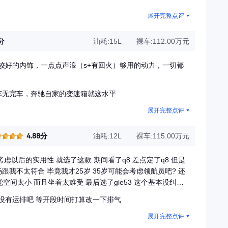
展开完整点评
3分
油耗:15L
裸车:112.00万元
较好的内饰，一点点声浪（s+有回火）够用的动力，一切都
车无完车，奔驰自家的变速箱就这水平
展开完整点评
4.88分
油耗:12L
裸车:115.00万元
考虑以后的实用性 就选了这款 期间看了q8 差点定了q8 但是
跟我不太符合 毕竟我才25岁 35岁可能会考虑领航员吧? 还
觉空间太小 而且坐着太难受 最后选了gle53 这个基本没纠结
媳妇也都是一下相中 下午就直接提了 当天就开走了 空间是
没有运排吧 等开段时间打算改一下排气
款没有运排 唯一不足的地方 目前才开了不到两周 整车没什么
毂和红卡钳 最喜欢的样式 两个搭配一起也好看 油耗方面比家
展开完整点评
油的话那就无上限了?