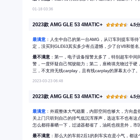
01-18 03:36
2023款 AMG GLE 53 4MATIC+
4.5
最满意
：人生中自己的第一台AMG，从订车到提车等待了
定，没买到GLE63其实多少有点遗憾，少了台V8和签名
最不满意
：第一，电子设备报警太多了，特别超车中间
警，一度怀疑自己驾驶能力；第二，座椅填充物过于硬
三，不支持无线carplay，且有线carplay的屏幕太小了。
2023-03-23 06:48
2023款 AMG GLE 53 4MATIC+
4.5
最满意
：外观整体大气稳重，内部空间也够大，方向盘
关上门只听到自己的排气低沉浑厚声，选这车不也有这
怎么都得暴晒一下，过滤器都省了，油耗也很意外，市区
最不满意
：那么大的车前2后1的刹车实在是小气，都