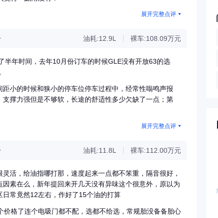
展开完整点评
分
油耗:12.9L
裸车:108.09万元
半年时间，去年10月份订车的时候GLE没有开放63的选
。
间距小的时候和狭小的停车位停车过程中，经常性嗡鸣声报
，支撑力强但是不够软，长途的舒适性多少欠缺了一点；第
展开完整点评
分
油耗:11.8L
裸车:112.00万元
很灵活，给油指哪打那，速度起来一点都不笨重，隔音很好，
点因素在么，新年提回来开几天没有异味这个很意外，原以为
日常竟然12左右，作好了15个油的打算
这个价格了连个电吸门都不配，选都不给选，常规胎没备备胎心