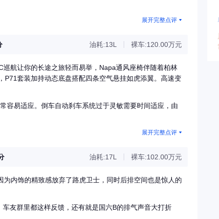
展开完整点评
分
油耗:13L
裸车:120.00万元
C巡航让你的长途之旅轻而易举，Napa通风座椅伴随着柏林
，P71套装加持动态底盘搭配四条空气悬挂如虎添翼。高速变
！
非常容易适应。倒车自动刹车系统过于灵敏需要时间适应，由
展开完整点评
3分
油耗:17L
裸车:102.00万元
是因为内饰的精致感放弃了路虎卫士，同时后排空间也是惊人的
，车友群里都这样反馈，还有就是国六B的排气声音大打折