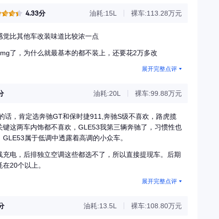
4.33分
油耗:15L
裸车:113.28万元
感觉比其他车改装味道比较浓一点
mg了，为什么就最基本的都不装上，还要花2万多改
展开完整点评
分
油耗:20L
裸车:99.88万元
话，肯定选奔驰GT和保时捷911,奔驰S级不喜欢，路虎揽
键这两车内饰都不喜欢，GLE53我第三辆奔驰了，习惯性也
GLE53属于低调中透露着高调的小众车。
线充电，后排独立空调这些都选不了，所以直接提现车。后期
在20个以上。
展开完整点评
3分
油耗:13.5L
裸车:108.80万元