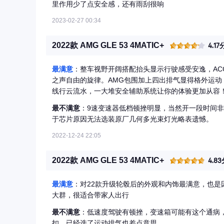
里作用少了点安全感，还有雨刮很响
2023-02-27 00:34
2022款 AMG GLE 53 4MATIC+
4.17
最满意
：整车视野开阔搭配抬头显示行驶感受安逸，AC
之声自由的旋律。AMG包围加上四出排气显得格外运动
线行云流水，一大堆安全辅助系统让你的体验更加从容
最不满意
：9速变速器低档顿挫明显，当然开一段时间
于芯片原因无法选装原厂几何多光束灯光略表遗憾。
2022-12-24 22:05
2022款 AMG GLE 53 4MATIC+
4.8
最满意
：对22款升级轮毂后的外观和内饰最满意，也
大群，很适合带家人出行
最不满意
：低速度驾驶有顿挫，变速箱可能有这个通病
扣，已经选了运动排气也差点意思