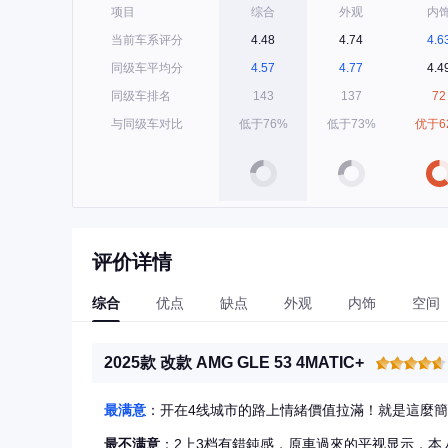
项目
综合
外观
内
当前车系评分
4.48
4.74
4.6
同级车平均分
4.57
4.77
4.4
同级车排名
143
137
72
与同级车对比
低于76%
低于73%
优于6
评价详情
综合
优点
缺点
外观
内饰
空间
2025款 改款 AMG GLE 53 4MATIC+
最满意
：开在4线城市的路上情緒價值拉滿！就是這麼
最不满意
：2上3档有錯鈍感，原車過來的平视显示，本