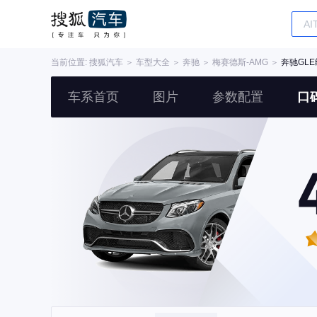
当前位置:
搜狐汽车
＞
车型大全
＞
奔驰
＞
梅赛德斯-AMG
＞
奔驰GLE
车系首页
图片
参数配置
口