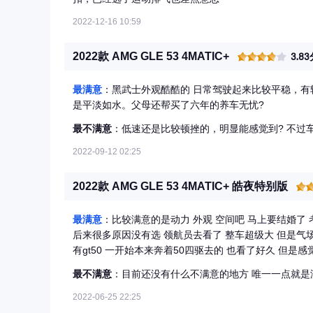
2022-12-16 10:59
2022款 AMG GLE 53 4MATIC+
3.8
最满意
：黑武士外观酷酷的 日常驾驶起来比较平稳，有
是平淡如水。父母还帮买了六年的养车无忧?
最不满意
：低速还是比较顿挫的，明显能感觉到? 不过
2022-09-12 02:25
2022款 AMG GLE 53 4MATIC+ 皓夜特别版
最满意
：比较满意的是动力 外观 空间吧 马上要结婚了 
后来很多原因没有选 领航员去看了 整车超级大 但是气场
有gt50 一开始本来奔着50四驱去的 也看了好久 但是感
看了销售朋友圈说河南就到了一辆现车 上午去看了 父母
最不满意
：目前还没有什么不满意的地方 唯一一点就是
挺大的 动力随叫随到s+声浪还可以吧 有放炮声 但是这
问题 内饰确实比其他两家更上档次一点? 最关键的是轮
2022-06-25 22:25
里卡宴省油 这个车市区13 14左右 高速还没试过 地板