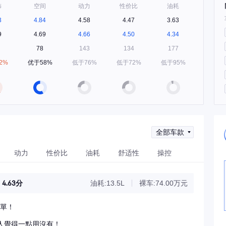
饰
空间
动力
性价比
油耗
3
4.84
4.58
4.47
3.63
9
4.69
4.66
4.50
4.34
78
143
134
177
2%
优于58%
低于76%
低于72%
低于95%
全部车款
动力
性价比
油耗
舒适性
操控
4.63分
油耗:13.5L
裸车:74.00万元
簡單！
人覺得一點用沒有！