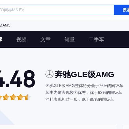
搜
级AMG
碑
视频
文章
销量
二手车
4.48
奔驰GLE级AMG
奔驰GLE级AMG整体得分低于76%的同级车
其中内饰表现较为优秀，优于62%的同级车
油耗表现相对一般，低于95%的同级车