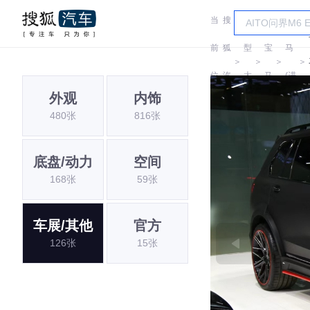
当
搜
车
宝
前
狐
型
宝
马
＞
＞
＞
＞
位
汽
大
马
(进
外观
内饰
置:
车
全
口)
480张
816张
底盘/动力
空间
168张
59张
车展/其他
官方
126张
15张