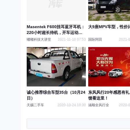
Masentek F600挂耳蓝牙耳机：
大9座MPV车型，性价
220小时超长待机，开车运动好
帮手
嘟嘟科技大讲堂
2021-11-10 07:53
国际阿田
2021-0
诚心推荐综合车型35台（10月24
东风风行20年感恩有
日）
馈看这里！
天赐二手车
2020-10-24 10:30
涵顺全风行全
2020-0