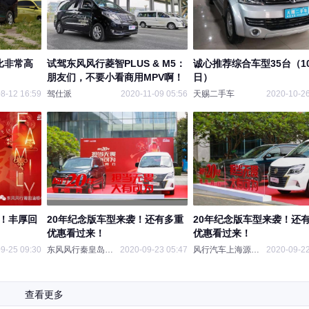
比非常高
试驾东风风行菱智PLUS & M5：
诚心推荐综合车型35台（10
朋友们，不要小看商用MPV啊！
日）
8-12 16:59
驾仕派
2020-11-09 05:56
天赐二手车
2020-10-26
礼！丰厚回
20年纪念版车型来袭！还有多重
20年纪念版车型来袭！还
优惠看过来！
优惠看过来！
9-25 09:30
东风风行秦皇岛华远店
2020-09-23 05:47
风行汽车上海源福4S店
2020-09-22
查看更多