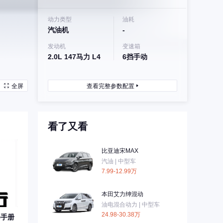
动力类型
油耗
汽油机
-
发动机
变速箱
2.0L 147马力 L4
6挡手动
全屏
查看完整参数配置
看了又看
比亚迪宋MAX
汽油 | 中型车
7.99-12.99万
本田艾力绅混动
油电混合动力 | 中型车
24.98-30.38万
修手册