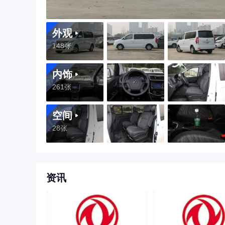
外观
148张
内饰
261张
空间
28张
资讯