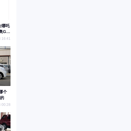
众哪吒
奥GA
 16:41
比哪个
的
 00:28