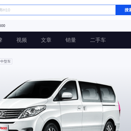
搜
00
碑
视频
文章
销量
二手车
中型车