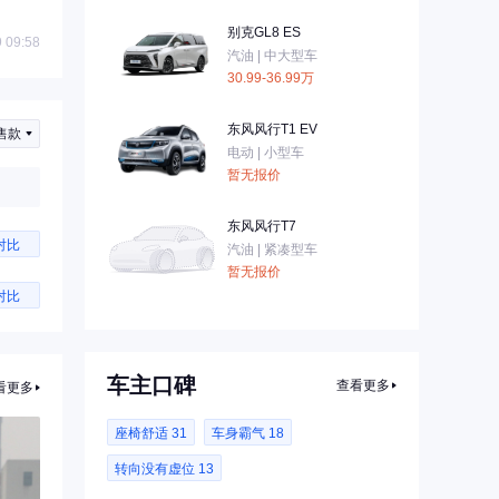
别克GL8 ES
 09:58
汽油 | 中大型车
30.99-36.99万
东风风行T1 EV
售款
电动 | 小型车
暂无报价
东风风行T7
对比
汽油 | 紧凑型车
暂无报价
对比
车主口碑
查看更多
看更多
座椅舒适 31
车身霸气 18
转向没有虚位 13