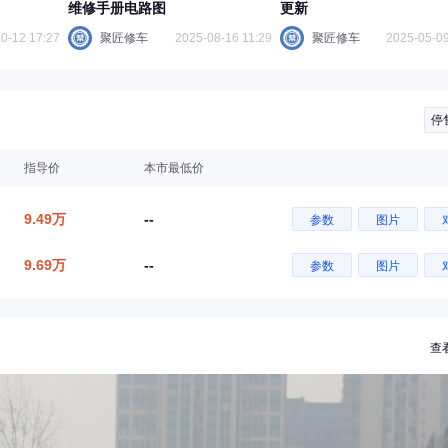
维修手册电路图
更新
0-12 17:27
聚匠修车
2025-08-16 11:29
聚匠修车
2025-05-09
停
指导价
本市最低价
9.49万
--
参数
图片
9.69万
--
参数
图片
查