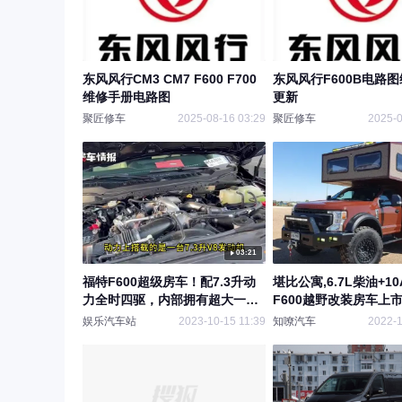
东风风行CM3 CM7 F600 F700
东风风行F600B电路
维修手册电路图
更新
聚匠修车
2025-08-16 03:29
聚匠修车
2025-0
03:21
福特F600超级房车！配7.3升动
堪比公寓,6.7L柴油+10
力全时四驱，内部拥有超大一室
F600越野改装房车上市
一厅
房咱买车
娱乐汽车站
2023-10-15 11:39
知嘹汽车
2022-1