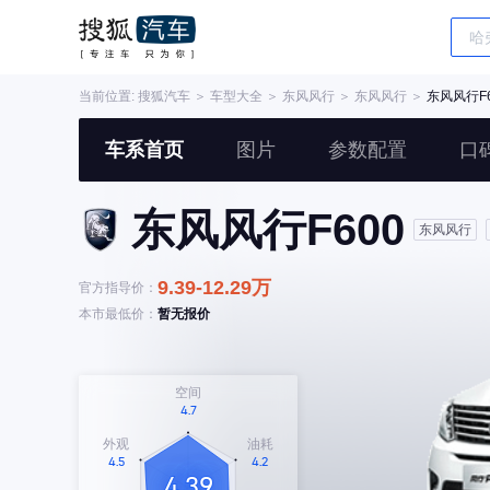
当前位置:
搜狐汽车
＞
车型大全
＞
东风风行
＞
东风风行
＞
东风风行F6
车系首页
图片
参数配置
口
东风风行F600
东风风行
9.39-12.29万
官方指导价：
本市最低价：
暂无报价