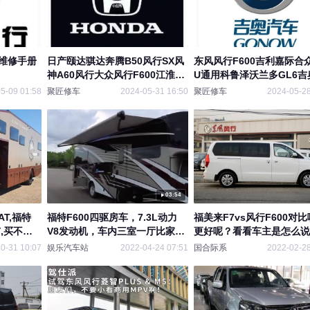
图维修手册
日产颐达骐达奔腾B50风行SX风
东风风行F600吉利嘉际合
神A60风行大众风行F600江淮
U通用科鲁泽沃兰多GL6吉
iEVA50维修手册电路图
维修手册电路图
5-09 01:58
聚匠修车
2024-05-31 16:50
聚匠修车
2024-05-28
03:54
AT,福特
福特F600四驱房车，7.3L动力
福美来F7vs风行F600对
,买不起
V8发动机，车内三室一厅比家里
更好呢？看看车主是怎么说
还舒服
0-31 10:07
娱乐汽车站
2022-04-24 07:51
国合际系
2022-02-28