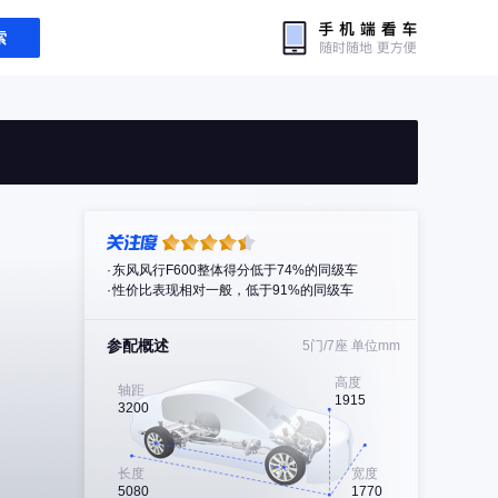
索
东风风行F600整体得分低于74%的同级车
性价比表现相对一般，低于91%的同级车
参配概述
5门/7座
单位mm
高度
轴距
1915
3200
长度
宽度
5080
1770