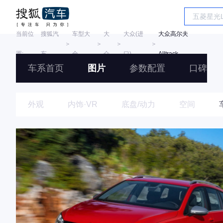
当前位
搜狐汽
车型大
大
大众(进
大众高尔夫
＞
＞
＞
＞
置:
车
全
众
口)
Alltrack
车系首页
图片
参数配置
口碑
外观
内饰·VR
底盘/动力
空间