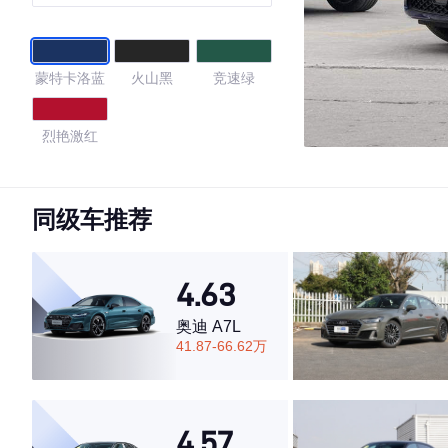
蒙特卡洛蓝
火山黑
竞速绿
烈艳激红
4.28
同级车推荐
·外观表现较为优秀，优于65%同级车
4.63
·内饰表现一般，低于84%同级车
·空间表现一般，低于99%同级车
奥迪 A7L
41.87-66.62万
4.57