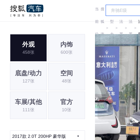
当
搜
车
尔
尔
前
狐
型
法
法
＞
＞
＞
＞
位
汽
大
罗
罗
外观
内饰
置:
车
全
密
密
G
458张
600张
欧
欧
底盘/动力
空间
127张
48张
车展/其他
官方
111张
10张
2017款 2.0T 200HP 豪华版