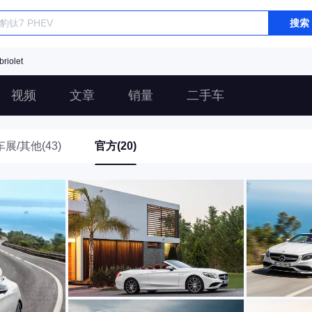
搜索
iolet
视频
文章
销量
二手车
车展/其他(43)
官方(20)