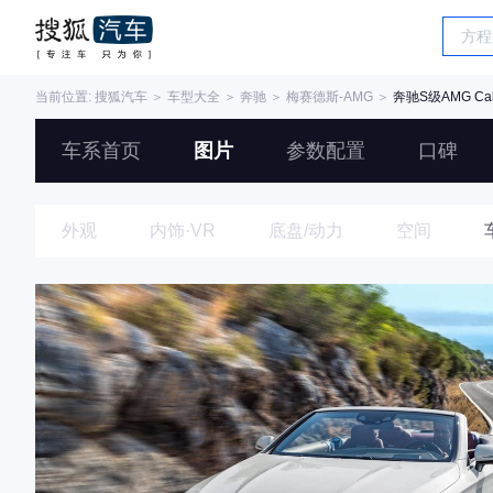
当前位置:
搜狐汽车
＞
车型大全
＞
奔驰
＞
梅赛德斯-AMG
＞
奔驰S级AMG Cabr
车系首页
图片
参数配置
口碑
外观
内饰·VR
底盘/动力
空间