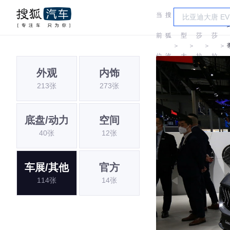
当
搜
车
玛
玛
前
狐
型
莎
莎
＞
＞
＞
＞
位
汽
大
拉
拉
外观
内饰
置:
车
全
蒂
蒂
213张
273张
底盘/动力
空间
40张
12张
车展/其他
官方
114张
14张