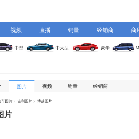
视频
直播
销量
经销商
商
中型
中大型
豪华
M
价
视频
销量
经销商
图片
汽车图片
>
吉利图片
>
博越图片
图片