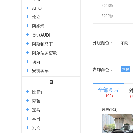
2023款
AITO
2022款
埃安
阿维塔
奥迪AUDI
外观颜色：
不限
阿斯顿马丁
阿尔法罗密欧
埃尚
内饰颜色：
不限
安凯客车
B
全部图片
比亚迪
(102)
(
奔驰
宝马
外观
(102)
本田
别克