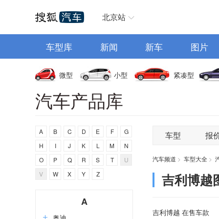
汽车首页
北京站
车型库
新闻
新车
图片
微型
小型
紧凑型
汽车产品库
A
B
C
D
E
F
G
车型
报
H
I
J
K
L
M
N
汽车频道
>
车型大全
>
O
P
Q
R
S
T
U
V
W
X
Y
Z
吉利博越
A
吉利博越 在售车款
奥迪