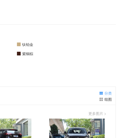
钛铂金
紫铜棕
分类
组图
更多图片 >