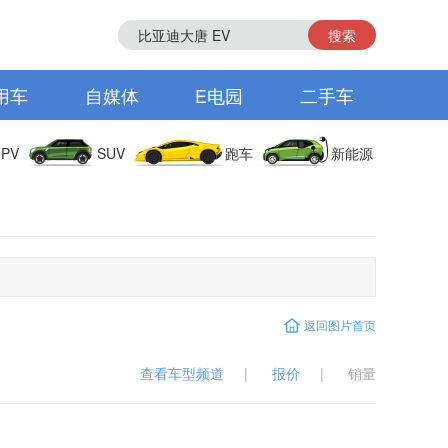
搜索
用车
自媒体
E电园
二手车
PV
SUV
跑车
新能源
返回图片首页
查看车型频道
|
报价
|
销量