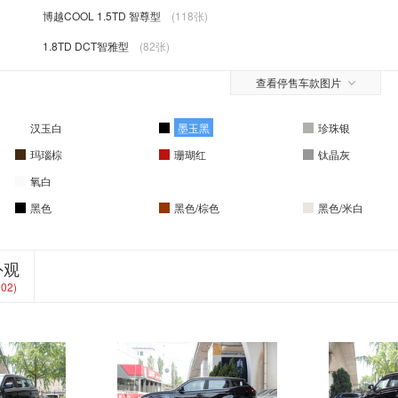
博越COOL 1.5TD 智尊型
(118张)
1.8TD DCT智雅型
(82张)
查看停售车款图片
汉玉白
墨玉黑
珍珠银
玛瑙棕
珊瑚红
钛晶灰
氧白
黑色
黑色/棕色
黑色/米白
外观
102)