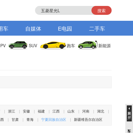
搜索
用车
自媒体
E电园
二手车
PV
SUV
跑车
新能源
苏
|
浙江
|
安徽
|
福建
|
江西
|
山东
|
河南
|
湖北
|
陕西
|
甘肃
|
青海
|
宁夏回族自治区
|
新疆维吾尔自治区