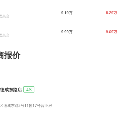
9.19万
8.29万
7档双离合
9.99万
9.09万
7档双离合
商报价
德成东路店
4S
区德成东路2号11幢17号营业房