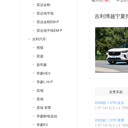
雷达金刚
雷达地平线
吉利博越宁夏
雷达金刚EM-P
雷达地平线EM-P
吉利汽车
熊猫
星愿
新帝豪
帝豪HEV
帝豪L Hi·P
缤瑞
在售车款
星瑞
2026款 1.5TD 欢乐
星瑞 智擎
1.5T 181马力 L4 
帝豪醇电混动
2026款 1.5TD 挚爱
帝豪EV
1.5T 181马力 L4 