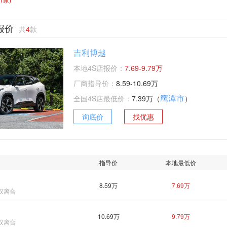
报价
共
4
款
吉利博越
本地4S店报价：
7.69-9.79万
厂商指导价：
8.59-10.69万
鹰潭市
全国4S店最低价：
7.39万（
）
询底价
找优惠
指导价
本地最低价
8.59万
7.69万
7档双离合
10.69万
9.79万
7档双离合