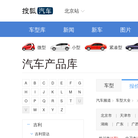
海马
汽车首页
北京站
黄海
华夏领舰
车型库
新闻
新车
图片
华梓汽车
恒天
微型
小型
紧凑型
海格
汽车产品库
恒润汽车
华凯
I
A
B
C
D
E
F
G
车型
报
H
I
J
K
L
M
N
iCAR
汽车频道
>
车型大全
>
O
P
Q
R
S
T
U
INEOS
V
W
X
Y
Z
J
北京市
|
天津市
|
湖南
|
广东
|
广
吉利
吉利雷达
银川市
(1家)
中卫市