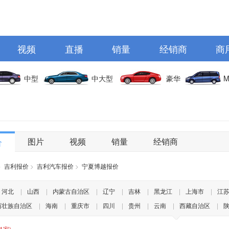
视频
直播
销量
经销商
商
中型
中大型
豪华
M
图片
视频
销量
经销商
价
>
吉利报价
>
吉利汽车报价
>
宁夏博越报价
河北
|
山西
|
内蒙古自治区
|
辽宁
|
吉林
|
黑龙江
|
上海市
|
江
西壮族自治区
|
海南
|
重庆市
|
四川
|
贵州
|
云南
|
西藏自治区
|
(1家)