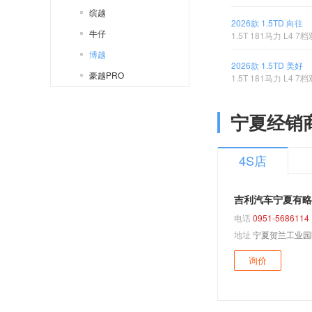
缤越
2026款 1.5TD 向往
牛仔
1.5T 181马力 L4 
博越
2026款 1.5TD 美好
豪越PRO
1.5T 181马力 L4 
ICON
宁夏经销
博越L
豪越L
4S店
博越REV
博越Pro
吉利汽车宁夏有略
博越X
电话
0951-5686114
星越L
地址
宁夏贺兰工业园
星越L智擎
询价
博越L Hi·F
嘉际
SC7