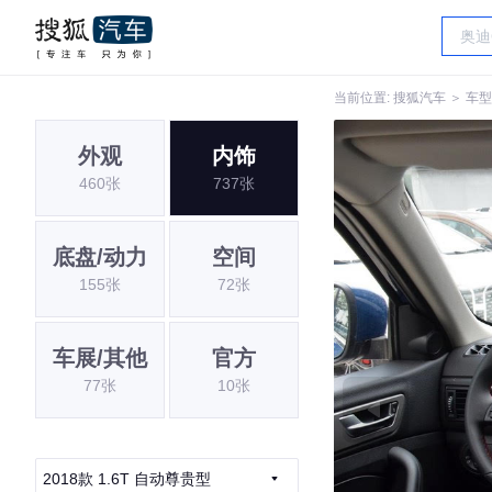
当前位置:
搜狐汽车
＞
车型
外观
内饰
460张
737张
底盘/动力
空间
155张
72张
车展/其他
官方
77张
10张
2018款 1.6T 自动尊贵型