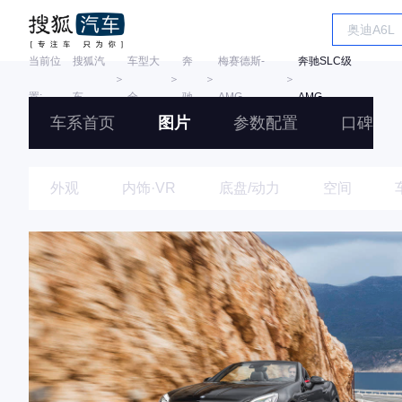
当前位
搜狐汽
车型大
奔
梅赛德斯-
奔驰SLC级
＞
＞
＞
＞
置:
车
全
驰
AMG
AMG
车系首页
图片
参数配置
口碑
外观
内饰·VR
底盘/动力
空间