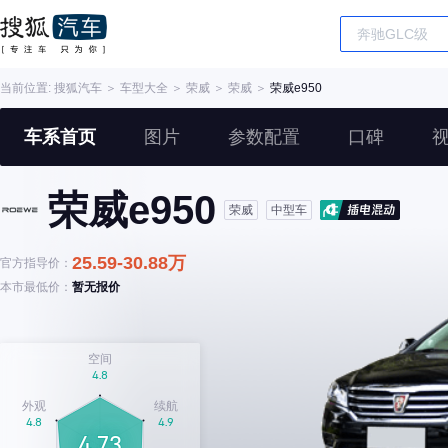
当前位置:
搜狐汽车
＞
车型大全
＞
荣威
＞
荣威
＞
荣威e950
车系首页
图片
参数配置
口碑
荣威e950
荣威
中型车
25.59-30.88万
官方指导价：
本市最低价：
暂无报价