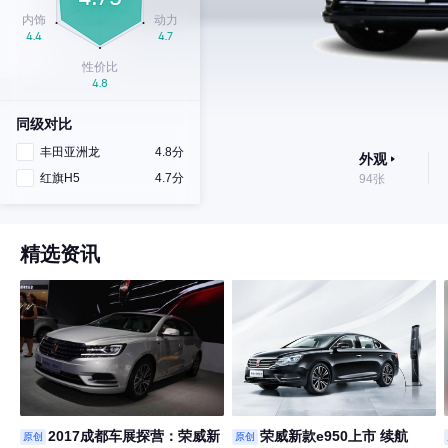
同级对比
丰田亚洲龙
4.8分
外观
红旗H5
4.7分
94张
精选资讯
2017成都车展探营：荣威新
荣威新款e950上市 续航
原创
原创