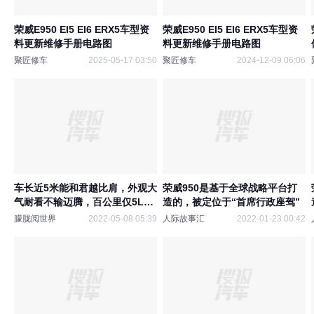
荣威E950 EI5 EI6 ERX5车型资
荣威E950 EI5 EI6 ERX5车型资
料更新维修手册电路图
料更新维修手册电路图
聚匠修车
2025-05-17 03:50
聚匠修车
2024-12-09 06:06
车长近5米能和君越比肩，外观大
荣威950是基于全球战略平台打
气耐看不输迈腾，百公里仅5L油
造的，被定位于“首席行政座驾”
耗
朦胧阅世界
2022-05-08 05:39
人际故事汇
2022-01-23 00:42