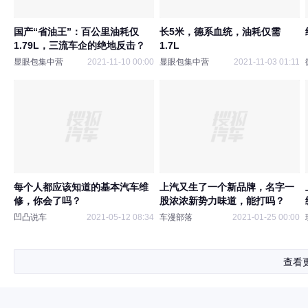
国产“省油王”：百公里油耗仅
长5米，德系血统，油耗仅需
1.79L，三流车企的绝地反击？
1.7L
显眼包集中营
2021-11-10 00:00
显眼包集中营
2021-11-03 01:11
每个人都应该知道的基本汽车维
上汽又生了一个新品牌，名字一
修，你会了吗？
股浓浓新势力味道，能打吗？
凹凸说车
2021-05-12 08:34
车漫部落
2021-01-25 00:00
查看