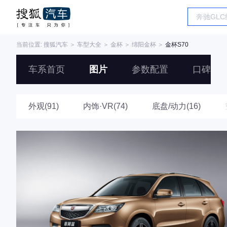
当前位置:
搜狐汽车
＞
车型大全
＞
金杯
＞
绵阳金杯
＞
金杯S70
车系首页
图片
参数配置
口碑
外观(91)
内饰·VR(74)
底盘/动力(16)