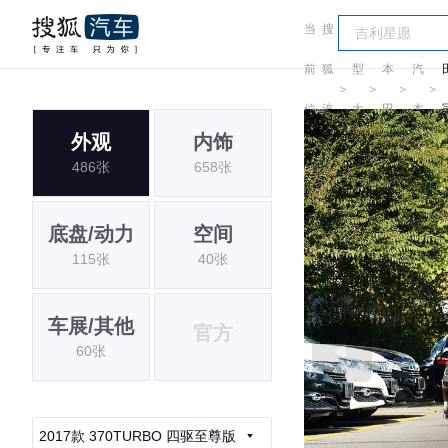
当
搜
车
广
前
狐
型
本
汽
＞
＞
＞
＞
位
汽
大
田
本
外观
内饰
置:
车
全
田
486张
658张
底盘/动力
空间
115张
40张
车展/其他
官方
60张
2017款 370TURBO 四驱至尊版