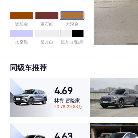
琥珀金
宝石红
大漠金
太空银
星月白
星月白/酷黑
4.59
同级车推荐
·外观表现一般，低于74%同级车
4.69
·内饰表现较为优秀，优于54%同级车
·空间表现较为优秀，优于80%同级车
林肯 冒险家
23.78-29.88万
4.63