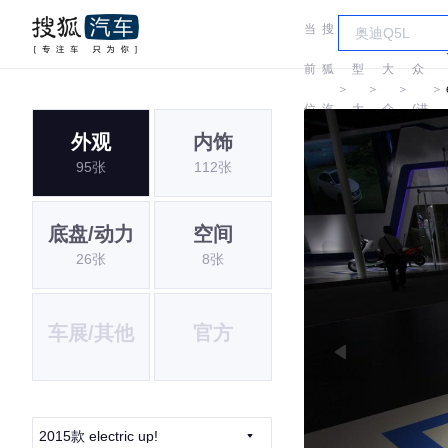
当
搜
车
大
前
狐
型
大
众
＞
＞
＞
＞
位
汽
大
众
(进
外观
内饰
置:
车
全
口)
95张
112张
底盘/动力
空间
26张
8张
车展/其他
官方
2015款 electric up!