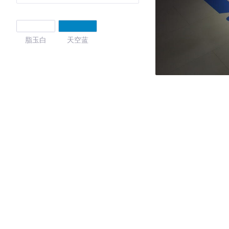
脂玉白
天空蓝