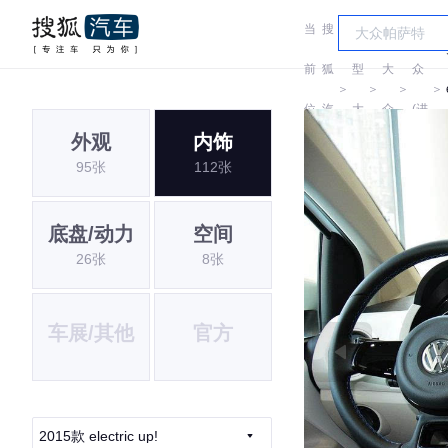
当
搜
车
大
前
狐
型
大
众
＞
＞
＞
＞
位
汽
大
众
(进
外观
内饰
置:
车
全
口)
95张
112张
底盘/动力
空间
26张
8张
车展/其他
官方
2015款 electric up!