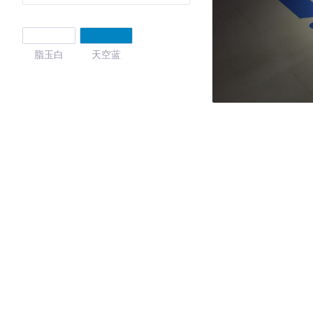
脂玉白
天空蓝