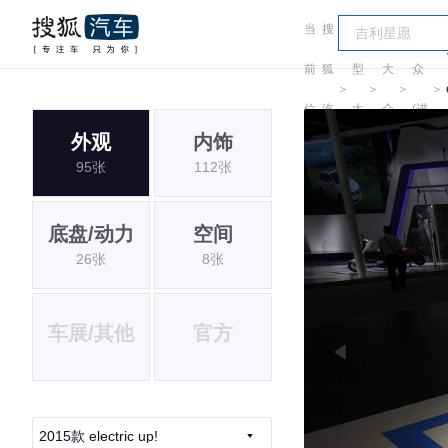
当
搜
车
大
前
狐
型
大
众
＞
＞
＞
＞
位
汽
大
众
(进
外观
内饰
置:
车
全
口)
95张
112张
底盘/动力
空间
26张
8张
车展/其他
官方
2015款 electric up!