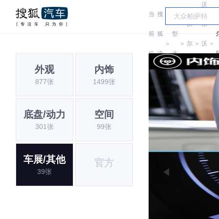
沃
当
搜
车
沃
尔
前
狐
型
＞
＞
尔
＞
沃
＞
位
汽
大
沃
亚
外观
内饰
置:
车
全
877张
1499张
太
底盘/动力
空间
301张
99张
车展/其他
官方
39张