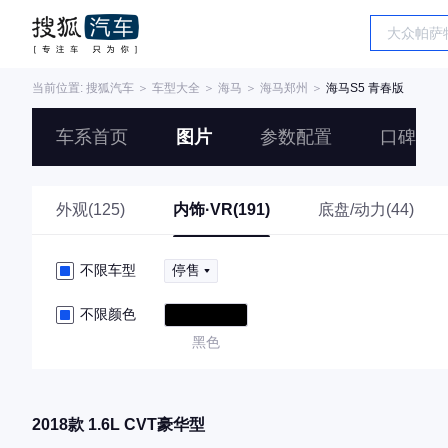
当前位置:
搜狐汽车
＞
车型大全
＞
海马
＞
海马郑州
＞
海马S5 青春版
车系首页
图片
参数配置
口碑
外观(125)
内饰·VR(191)
底盘/动力(44)
不限车型
停售
不限颜色
黑色
2018款 1.6L CVT豪华型