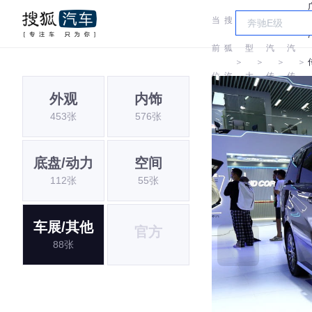
当
搜
车
广
广
前
狐
型
汽
汽
＞
＞
＞
＞
位
汽
大
传
传
外观
内饰
置:
车
全
祺
祺
453张
576张
底盘/动力
空间
112张
55张
车展/其他
官方
88张