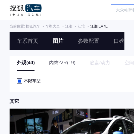
当前位置:
搜狐汽车
＞
车型大全
＞
江淮
＞
江淮
＞
江淮iEV7E
车系首页
图片
参数配置
口碑
外观(40)
内饰·VR(19)
底盘/动力
空间
不限车型
其它