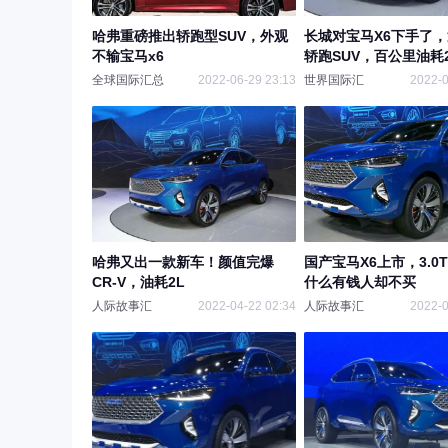
哈弗重磅推出轿跑型SUV，外观
长城对宝马X6下手了
不输宝马x6
轿跑SUV，百公里油耗2
全球国际汇总
2022-06-29 23:13
世界国际汇
2022-0
哈弗又出一款新车！颜值完爆
国产宝马X6上市，3.0
CR-V，油耗2L
什么有钱人却不买
人际故事汇
2022-04-22 02:34
人际故事汇
2022-0