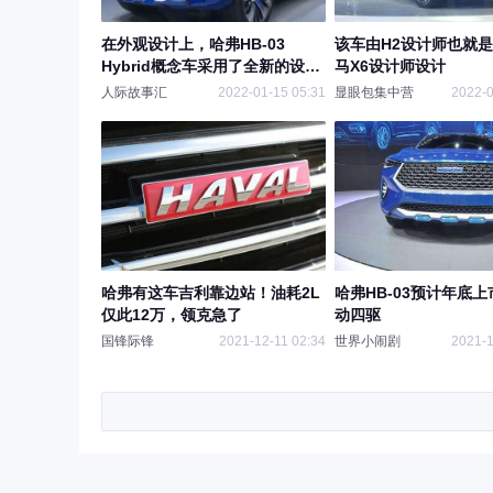
在外观设计上，哈弗HB-03
该车由H2设计师也就
Hybrid概念车采用了全新的设计
马X6设计师设计
语言
人际故事汇
2022-01-15 05:31
显眼包集中营
2022-0
哈弗有这车吉利靠边站！油耗2L
哈弗HB-03预计年底
仅此12万，领克急了
动四驱
国锋际锋
2021-12-11 02:34
世界小闹剧
2021-1