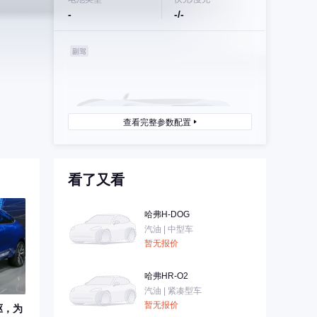
-
-/-
查看完整参数配置
看了又看
哈弗H-DOG
汽油 | 中型车
暂无报价
哈弗HR-O2
汽油 | 紧凑型车
暂无报价
驱，为