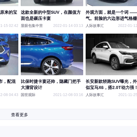
是原来的宝
这款全新的中型SUV，在颜值方
外观方面，就是一个词 —
面也是碾压卡宴
气。前脸的六边形进气格栅
弗的经典元素
1-15 02:42
显眼包集中营
2022-01-14 03:13
人际故事汇
2022-01-12
上市，配混
比保时捷卡宴还帅，隐藏门把手
长安新款轿跑SUV曝光，
大溜背设计
似宝马X6，搭2.0T动力强
2-08 04:43
国世观际
2021-12-08 03:16
人际故事汇
2021-11-25
查看更多