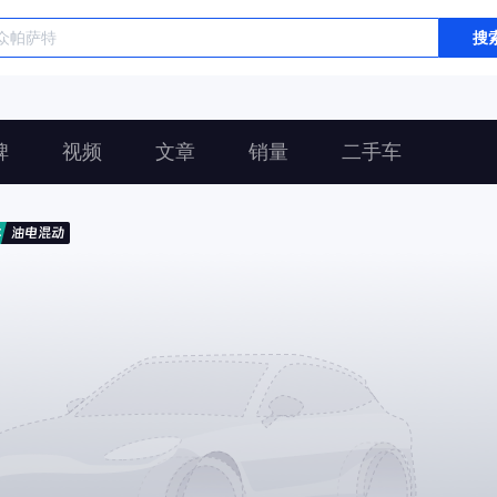
搜
碑
视频
文章
销量
二手车