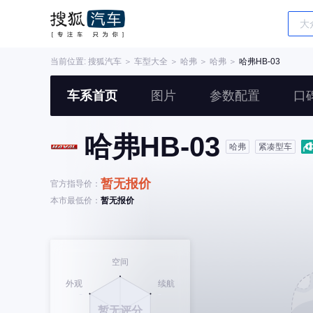
当前位置:
搜狐汽车
＞
车型大全
＞
哈弗
＞
哈弗
＞
哈弗HB-03
车系首页
图片
参数配置
口
哈弗HB-03
哈弗
紧凑型车
暂无报价
官方指导价：
本市最低价：
暂无报价