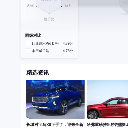
同级对比
比亚迪宋Pro DM-i
4.79分
丰田威兰达
4.78分
精选资讯
长城对宝马X6下手了，迎来全新
哈弗重磅推出轿跑型SU