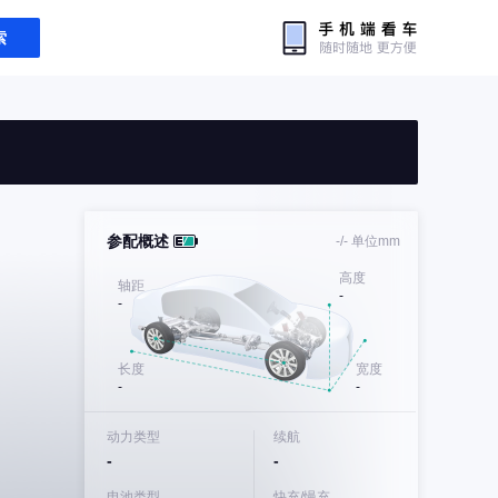
索
参配概述
-/-
单位mm
高度
轴距
-
-
长度
宽度
-
-
动力类型
续航
-
-
电池类型
快充/慢充