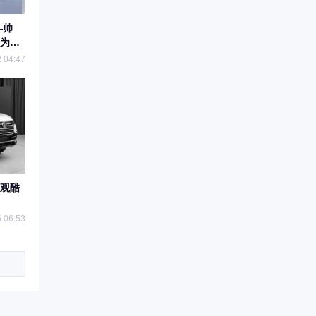
—帅
为哈
 04:47
外观酷
！
 06:53