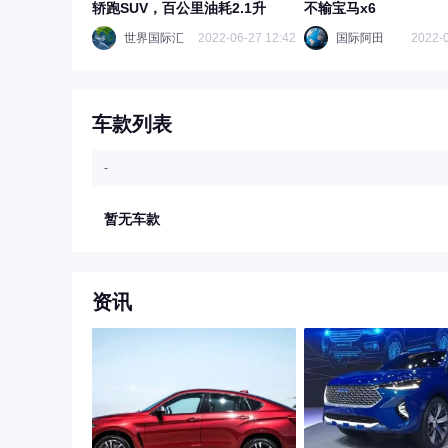
轿跑SUV，百公里油耗2.1升
不输宝马x6
世界国际汇
2022-06-27 12:42
国际阿田
2022-0
车款列表
-
暂无车款
资讯