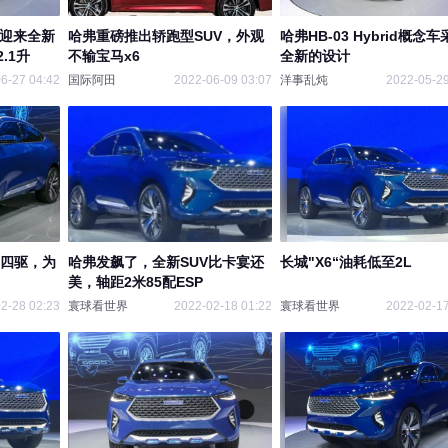
，迎来全新
哈弗重磅推出轿跑型SUV，外观
哈弗HB-03 Hybrid概念
.1升
不输宝马x6
全新的设计
6-27 04:42
国际阿田
2022-06-09 03:07
洋事乱炖
2022-05-29
T四驱，为
哈弗发飙了，全新SUV比卡宴还
长城"X6“油耗低至2L
美，轴距2米85配ESP
2-28 02:23
寰球看世界
2022-02-18 01:22
寰球看世界
2022-02-17