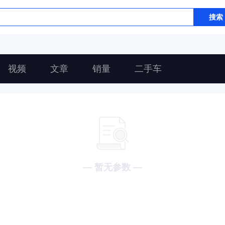
搜索
视频
文章
销量
二手车
— 暂无参数 —