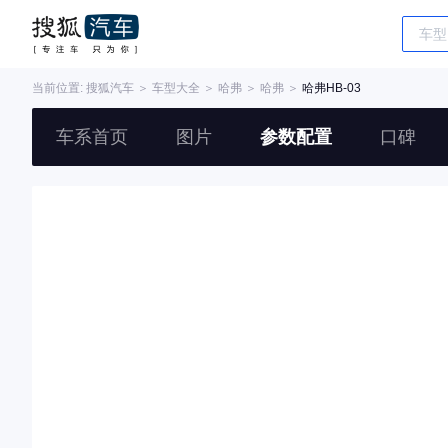
当前位置:
搜狐汽车
＞
车型大全
＞
哈弗
＞
哈弗
＞
哈弗HB-03
车系首页
图片
参数配置
口碑