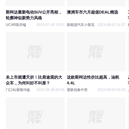
斯柯达最新电动SUV公开亮相，
澳洲车市六月超值DEAL精选
轮廓神似新势力风格
UCAR陈庆镒
2024-07-30 13:07
新能源汽车小黄花
2023-06-02 14:37
未上市就遭夭折！比肩途观的大
这款斯柯达性价比超高，油耗
众车，为何叫好不叫座？
4.4L
门口站着聊洋磕
2022-06-26 03:56
显眼包集中营
2022-03-04 05:55