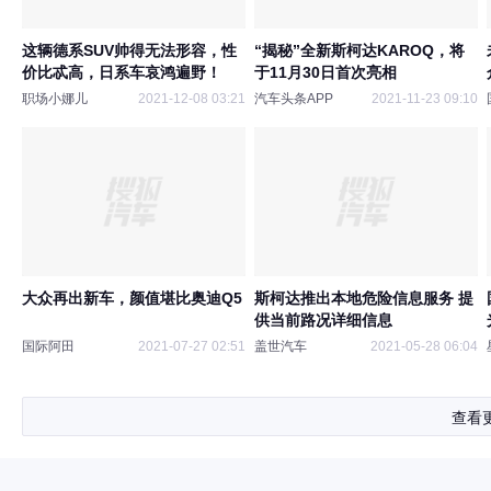
这辆德系SUV帅得无法形容，性
“揭秘”全新斯柯达KAROQ，将
价比忒高，日系车哀鸿遍野！
于11月30日首次亮相
职场小娜儿
2021-12-08 03:21
汽车头条APP
2021-11-23 09:10
大众再出新车，颜值堪比奥迪Q5
斯柯达推出本地危险信息服务 提
供当前路况详细信息
国际阿田
2021-07-27 02:51
盖世汽车
2021-05-28 06:04
查看