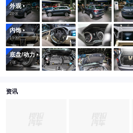
外观
28张
内饰
19张
底盘/动力
7张
资讯