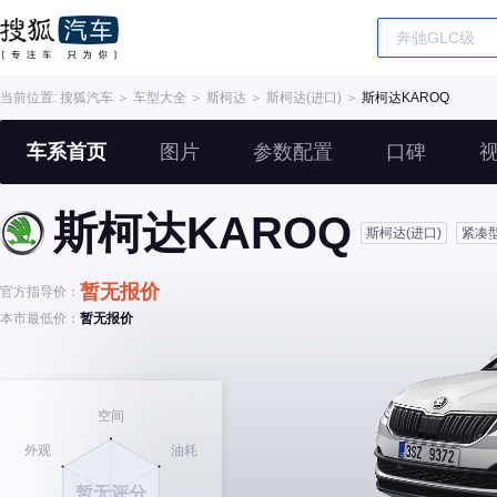
当前位置:
搜狐汽车
＞
车型大全
＞
斯柯达
＞
斯柯达(进口)
＞
斯柯达KAROQ
车系首页
图片
参数配置
口碑
斯柯达KAROQ
斯柯达(进口)
紧凑
暂无报价
官方指导价：
本市最低价：
暂无报价