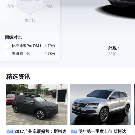
同级对比
比亚迪宋Pro DM-i
4.79分
外观
丰田威兰达
4.78分
28张
精选资讯
2017广州车展探营：斯柯达
明年第一季度上市 斯柯达
原创
原创