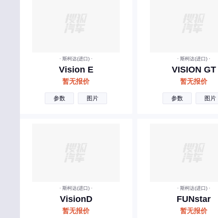
创维汽车
曹操汽车
成功汽车
橙仕
· 斯柯达(进口) ·
· 斯柯达(进口) ·
Vision E
VISION GT
D
暂无报价
暂无报价
大众
参数
图片
参数
图片
东风风神
东风风行
东风
东风郑州日产
东风小康
· 斯柯达(进口) ·
· 斯柯达(进口) ·
东风纳米
VisionD
FUNstar
暂无报价
暂无报价
东风风光