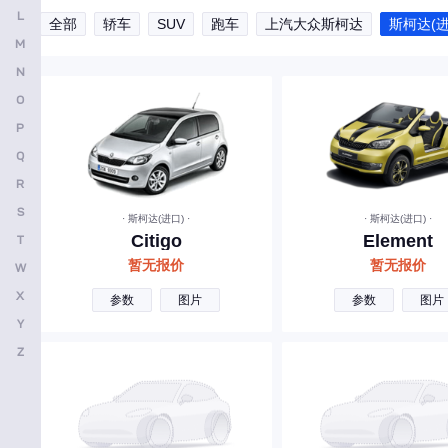
L
全部
轿车
SUV
跑车
上汽大众斯柯达
斯柯达(进
安凯客车
M
B
N
O
比亚迪
P
奔驰
Q
宝马
R
本田
S
· 斯柯达(进口) ·
· 斯柯达(进口) ·
Citigo
Element
T
别克
暂无报价
暂无报价
W
保时捷
X
参数
图片
参数
图片
北京越野
Y
北京汽车
Z
标致
北汽制造