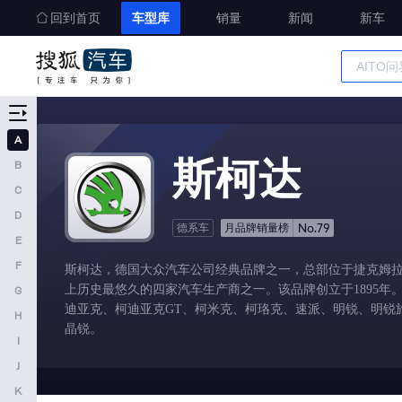
回到首页
车型库
销量
新闻
新车
车型大全
精准选车
A
A
斯柯达
B
奥迪
C
AITO
D
No.79
德系车
月品牌销量榜
E
埃安
F
斯柯达，德国大众汽车公司经典品牌之一，总部位于捷克姆拉
阿维塔
上历史最悠久的四家汽车生产商之一。该品牌创立于1895年
G
奥迪AUDI
迪亚克、柯迪亚克GT、柯米克、柯珞克、速派、明锐、明锐
H
晶锐。
阿斯顿马丁
I
J
阿尔法罗密欧
K
埃尚