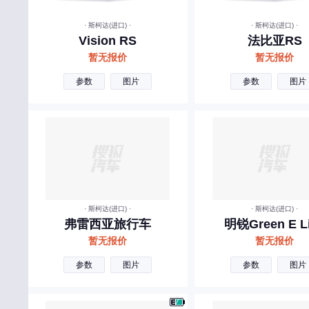
宾利
· 斯柯达(进口) ·
· 斯柯达(进口) ·
宝骏
Vision RS
法比亚RS
奔腾
暂无报价
暂无报价
北汽瑞翔
参数
图片
参数
图片
百智新能源
北汽雷驰
C
长安
长城
· 斯柯达(进口) ·
· 斯柯达(进口) ·
长安启源
弗雷西亚旅行车
明锐Green E L
暂无报价
暂无报价
长安凯程
参数
图片
参数
图片
长安欧尚
昌河