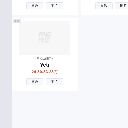
参数
图片
参数
图片
东风富康
大运
停售
东风风度
道朗格
大力牛魔王
E
· 斯柯达(进口) ·
Yeti
东风奕派
29.30-33.28万
二一二越野车
参数
图片
F
丰田
福特
方程豹
法拉利