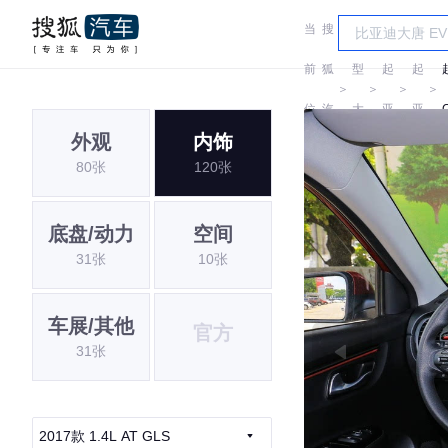
当
搜
车
前
狐
型
起
起
＞
＞
＞
＞
位
汽
大
亚
亚
外观
内饰
置:
车
全
80张
120张
底盘/动力
空间
31张
10张
车展/其他
官方
31张
2017款 1.4L AT GLS