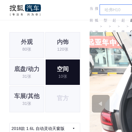
当
搜
车
前
狐
型
起
起
＞
＞
＞
＞
位
汽
大
亚
亚
外观
内饰
置:
车
全
80张
120张
底盘/动力
空间
31张
10张
车展/其他
官方
31张
2018款 1.6L 自动灵动天窗版