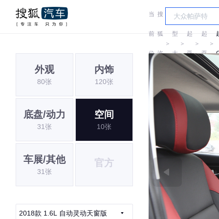
当
搜
车
前
狐
型
起
起
＞
＞
＞
＞
位
汽
大
亚
亚
外观
内饰
置:
车
全
80张
120张
底盘/动力
空间
31张
10张
车展/其他
官方
31张
2018款 1.6L 自动灵动天窗版