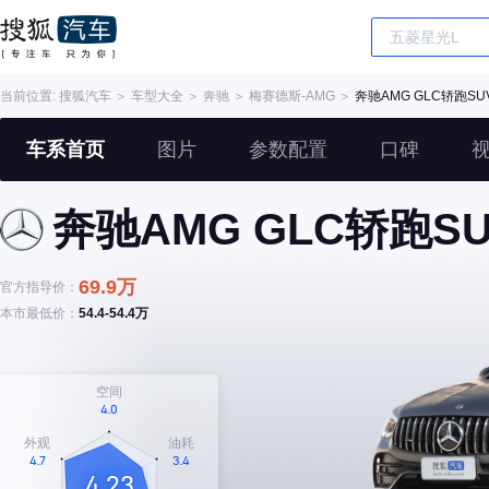
当前位置:
搜狐汽车
＞
车型大全
＞
奔驰
＞
梅赛德斯-AMG
＞
奔驰AMG GLC轿跑SU
车系首页
图片
参数配置
口碑
奔驰AMG GLC轿跑S
69.9万
官方指导价：
本市最低价：
54.4-54.4万