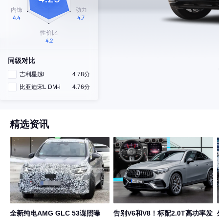
同级对比
吉利星越L
4.78分
比亚迪宋L DM-i
4.76分
精选资讯
全新纯电AMG GLC 53谍照曝
告别V6和V8！标配2.0T高功率发