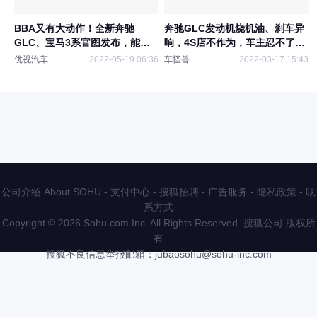
BBA又有大动作！全新奔驰
奔驰GLC发动机烧机油、刹车异
GLC、宝马3系官图发布，能掀
响，4S店不作为，车主忍不了
起抢购潮？
了！
优视汽车
2022-05-19 06:36
车怪兽
2022-03-17 15:43
公司介绍 About SOHU
-
支付中心
-
搜狐招聘
-
广告服务
-
隐私政策
-
联
系方式
Copyright
©
2026 Sohu.com Inc. All Rights Reserved. 搜狐公司
版权所
有
搜狐不良信息举报邮箱：
jubaosohu@sohu-inc.com