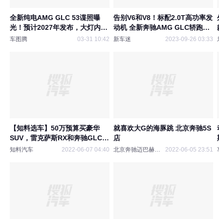
全新纯电AMG GLC 53谍照曝
告别V6和V8！标配2.0T高功率发
光！预计2027年发布，大灯内有
动机 全新奔驰AMG GLC轿跑
三叉星
SUV发布
车图腾
03-31 10:42
新车迷
2023-09-26 03:33
【知料选车】50万预算买豪华
就喜欢大G的海豚跳 北京奔驰5S
SUV，雷克萨斯RX和奔驰GLC，
店 ​​​
都是最新款，等哪个？
知料汽车
2022-06-07 04:40
北京奔驰迈巴赫4S店
2022-06-05 23:51