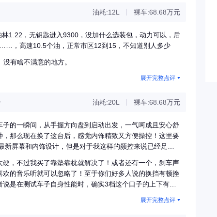
油耗:12L
裸车:68.68万元
.柏林1.22，无钥匙进入9300，没加什么选装包，动力可以，后
……，高速10.5个油，正常市区12到15，不知道别人多少
。没有啥不满意的地方。
展开完整点评
分
油耗:20L
裸车:68.68万元
车子的一瞬间，从手握方向盘到启动出发，一气呵成且安心舒
种，那么现在换了这台后，感觉内饰精致又方便操控！这里要
用奔驰最新屏幕和内饰设计，但是对于我这样的颜控来说已经足够
里总是有很多男人认为的奇奇怪怪的东西，但我就是觉得既显
太硬，不过我买了靠垫靠枕就解决了！或者还有一个，刹车声
吧，每个人的操控习惯不同，我已经不是一踩油门就上路飙车
喜欢的音乐听就可以忽略了！至于你们好多人说的换挡有顿挫
不拖泥带水就像我本人没错了！哈哈！难得去城市周边休闲时拉
者说是在测试车子自身性能时，确实3档这个口子的上下有很
能车的运动模式下，路上的声音简直是从牙齿到头皮都麻疼麻
一点，偶尔在路上有过两次明显顿挫感，也就那么回事吧，我
评，优点还是挺多的！
展开完整点评