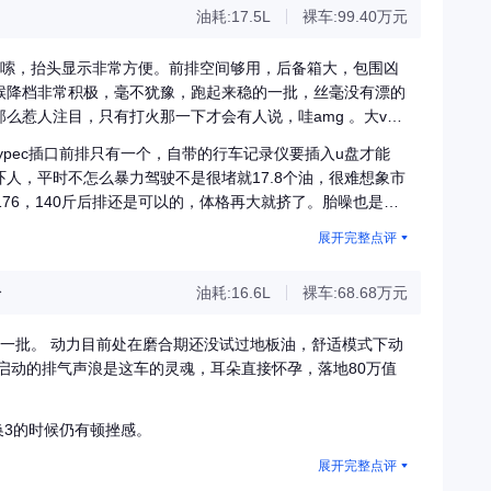
油耗:17.5L
裸车:99.40万元
?嗦，抬头显示非常方便。前排空间够用，后备箱大，包围凶
候降档非常积极，毫不犹豫，跑起来稳的一批，丝毫没有漂的
么惹人注目，只有打火那一下才会有人说，哇amg 。大v8
glc主要能满足自己对性能车的期望又能兼顾平日里的日常
ypec插口前排只有一个，自带的行车记录仪要插入u盘才能
人，平时不怎么暴力驾驶不是很堵就17.8个油，很难想象市
76，140斤后排还是可以的，体格再大就挤了。胎噪也是真
硬。脚踏板多余，下车时踏板的灰都摸裤上?，上车也完全不
展开完整点评
觉脾气好很多，动静没那么大，好像也没有降档哒哒声，在隧
分
油耗:16.6L
裸车:68.68万元
的一批。 动力目前处在磨合期还没试过地板油，舒适模式下动
换3的时候仍有顿挫感。
展开完整点评