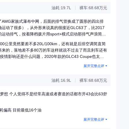
油耗:19.7L
裸车:68.68万元
了AMG家族式瀑布中网，后面的排气管换成了圆形的四出排
动了很多），从外形来说真的很接近GLC63了，比2017
动排气，按着降档拨片用sport+模式启动那排气声浪简直
后令人满意的就是，虽然这一代比2017款贵了2万块钱，但是
0公里竟然要差不多20L/100km，还有就是后排空调简直简
光束LED大灯，10.25英寸的中控屏幕、液晶显示仪表盘和带
料来的，落地差不多80万的车这样就说不过去了而且刹车还有
情影响还是什么问题，2020年款的GLC43 Coupe也太少
pe，其实我最喜欢的是月光石灰的GLC43 Coupe，但是销售
展开完整点评
11500的精品！
油耗:16.9L
裸车:68.68万元
梦想 个人觉得不是经常高速或者赛道的话都市开43会比63舒
耗偏高 目前最低16个油
展开完整点评