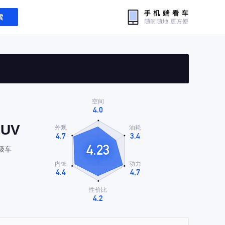
索
UV
级车