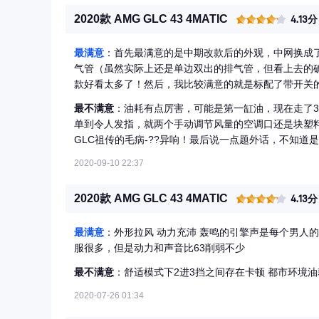
2020款 AMG GLC 43 4MATIC
4.13分
最满意
：首先最满意的是中期改款后的外观，中网换成
气管（虽然实际上还是单边双出的排气管，但看上去的确运
款好看太多了！然后，我比较满意的就是标配了带开关的运
令人热血沸腾，声浪方面真的比2017款好听太多了！最
最不满意
：油耗有点厉害，可能是第一缸油，现在走了30
配置上也升级了很多，AMG方向盘、CarPlay、几何多
单到令人发指，就两个手动调节风量的空调口还是块塑
开关运动排气，个人觉得真的很值。
GLC祖传的毛病-??异响！最后说一点题外话，不知道是疫
货源了，等了一年多才等来这台黑内黑外的GLC43 Cou
2020-09-10 22:37
说要排产，要明年三月才到店，果断放弃了，提车还被qj了
2020款 AMG GLC 43 4MATIC
4.13分
最满意
：外形拉风 动力充沛 轰鸣的引擎声是每个男人的
服很多，但是动力和声音比63削弱不少
最不满意
：舒适模式下2进3挡之间存在卡顿 都市环境油
2020-07-26 01:34