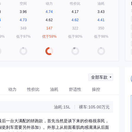
饰
空间
动力
性价比
油耗
3
3.96
4.74
4.17
3.43
4
4.73
4.62
4.62
4.41
7
349
147
322
350
9%
低于97%
优于59%
低于90%
低于98%
全部车款
动力
性价比
油耗
舒适性
操控
油耗:15L
裸车:105.00万元
最后一台大满配的轿跑款，首先当然是谈下来的价格很亲民，
陶瓷刹车需要另外添加）。外形上从前面看肌肉感满满从后面