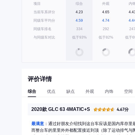
项目
综合
外观
内
当前车系评分
4.23
4.65
4.4
同级车平均分
4.59
4.74
4.4
同级车排名
334
292
24
与同级车对比
低于93%
低于82%
低于6
评价详情
综合
优点
缺点
外观
内饰
空间
2020款 GLC 63 4MATIC+S
4.67分
最满意
：通过好朋友介绍找到这台车应该是国内库存里
而整台车的里里外外都配置接近到顶（除了运动排气与