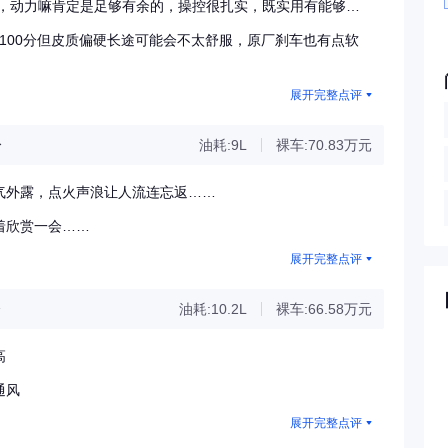
望，动力嘛肯定是足够有余的，操控很扎实，既实用有能够撒
台动静皆宜，既低调也张扬的一台城市钢炮SUV。接下来还
卖相100分但皮质偏硬长途可能会不太舒服，原厂刹车也有点软
车还有电脑程序的优化，估计一个月后会完成达到我所要求的
展开完整点评
分
油耗:9L
裸车:70.83万元
气外露，点火声浪让人流连忘返……
着欣赏一会……
展开完整点评
油耗:10.2L
裸车:66.58万元
高
通风
展开完整点评