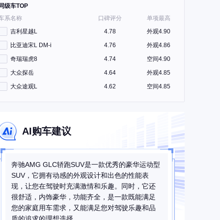
同级车TOP
车系名称
口碑评分
单项最高
吉利星越L
4.78
外观4.90
比亚迪宋L DM-i
4.76
外观4.86
奇瑞瑞虎8
4.74
空间4.90
大众探岳
4.64
外观4.85
大众途观L
4.62
空间4.85
AI购车建议
奔驰AMG GLC轿跑SUV是一款优秀的豪华运动型
SUV，它拥有动感的外观设计和出色的性能表
现，让您在驾驶时充满激情和乐趣。同时，它还
很舒适，内饰豪华，功能齐全，是一款既能满足
您的家庭用车需求，又能满足您对驾驶乐趣和品
质的追求的理想选择。