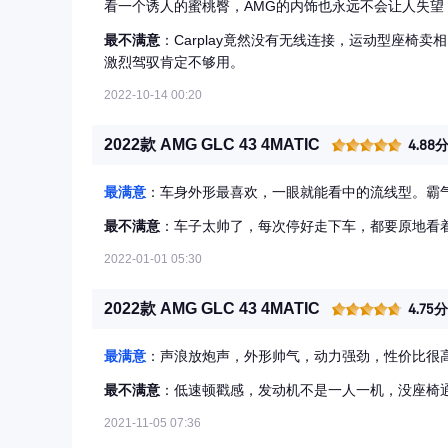
看一个诱人的蜜桃臀，AMG的内饰也永远不会让人失
野，完全符合我玩车收藏性能车的要求。综合来说这是一
最不满意
：Carplay竟然没有无线连接，运动型座椅
有一系列的改装升级等待进行，包括运动排气、陶瓷刹
激烈驾驭肯定不够用。
完美状态。
2022-10-14 00:20
2022款 AMG GLC 43 4MATIC
4.88
最满意
：车身外形最喜欢，一眼就能看中的流线型。霸
最不满意
：车子太帅了，每次停好走下车，都要原地看
2022-01-01 05:30
2022款 AMG GLC 43 4MATIC
4.75分
最满意
：声浪放炮声，外形帅气，动力强劲，性价比很
最不满意
：低速顿戳感，发动机不是一人一机，没座椅
2021-11-05 07:36