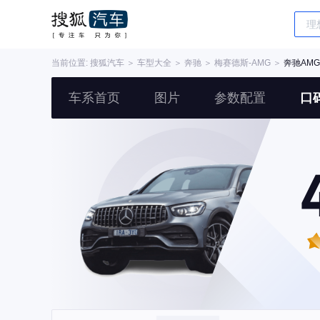
当前位置:
搜狐汽车
＞
车型大全
＞
奔驰
＞
梅赛德斯-AMG
＞
奔驰AMG
车系首页
图片
参数配置
口