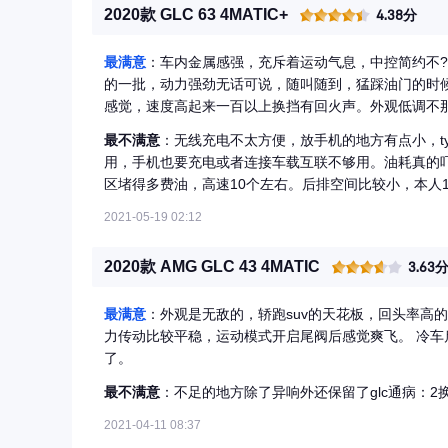
2020款 GLC 63 4MATIC+
4.38分
最满意
：车内金属感强，充斥着运动气息，中控简约不
的一批，动力强劲无话可说，随叫随到，猛踩油门的时
感觉，速度高起来一百以上换挡有回火声。外观低调不那
可能以后也很少见了，两个大涡轮进气口看着就凶。中意
最不满意
：无线充电不太方便，放手机的地方有点小，t
居家出行使用（主要是v8双涡轮）。
用，手机也要充电或者连接车载互联不够用。油耗真的吓
区堵得多费油，高速10个左右。后排空间比较小，本人1
的大。明显感觉悬挂也硬，即使是舒适模式也比常规车
2021-05-19 02:12
用踩。这一代没有排气阀是非常心痛的！！国六的v8感
道好像也没啥太大的动静?
2020款 AMG GLC 43 4MATIC
3.63
最满意
：外观是无敌的，轿跑suv的天花板，回头率高
力传动比较平稳，运动模式开启尾阀后感觉爽飞。 冷车启动的排气声浪是这车的灵魂，耳朵直接怀孕，落地80万值
了。
最不满意
：不足的地方除了异响外还保留了glc通病：2
2021-04-11 08:37