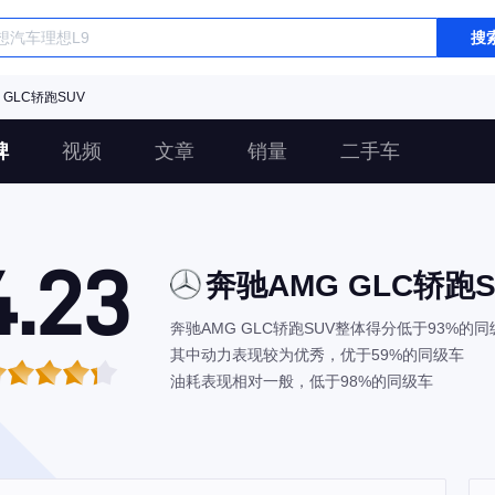
搜
 GLC轿跑SUV
碑
视频
文章
销量
二手车
4.23
奔驰AMG GLC轿跑S
奔驰AMG GLC轿跑SUV整体得分低于93%的同
其中动力表现较为优秀，优于59%的同级车
油耗表现相对一般，低于98%的同级车