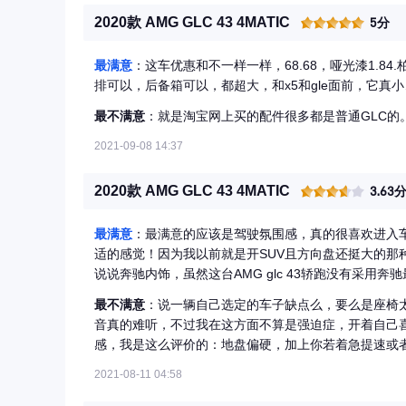
2020款 AMG GLC 43 4MATIC
5分
最满意
：这车优惠和不一样一样，68.68，哑光漆1.84
排可以，后备箱可以，都超大，和x5和gle面前，它真小
最不满意
：就是淘宝网上买的配件很多都是普通GLC的
2021-09-08 14:37
2020款 AMG GLC 43 4MATIC
3.63
最满意
：最满意的应该是驾驶氛围感，真的很喜欢进入
适的感觉！因为我以前就是开SUV且方向盘还挺大的那
说说奔驰内饰，虽然这台AMG glc 43轿跑没有采
满足了，至少有很多可以自己发挥的空间（女人的车子
最不满意
：说一辆自己选定的车子缺点么，要么是座椅
个性又方便使用呀）动力方面就不用多说了，去看数据
音真的难听，不过我在这方面不算是强迫症，开着自己
的宝宝了，一般不赶时间下都是“稳”又“速”的，提速
感，我是这么评价的：地盘偏硬，加上你若着急提速或
拉速度的轰鸣感我也不至于头皮发麻（开家里另一辆性
明显顿挫，但是我一般正常的启动和提速就可以忽略这
疼的……）目前才开始使用，感受不算太深，以后再详
2021-08-11 04:58
是能接受的，毕竟纯舒适的就不选AMG了，不是吗！