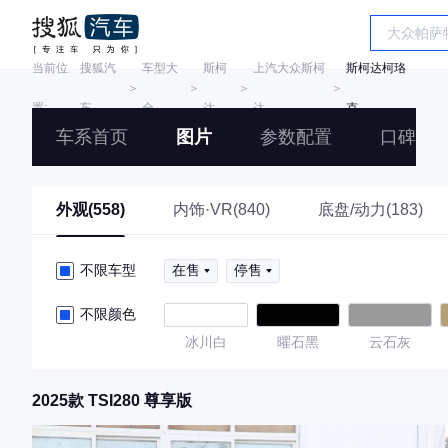
当前位
搜狐汽
车型大
斯柯
上汽大众斯柯
斯柯达柯珞
＞
＞
＞
＞
置:
车
全
达
达
克
车系首页
图片
参数配置
口碑
外观(558)
内饰·VR(840)
底盘/动力(183)
不限车型
在售
停售
不限颜色
冰川白
曜石黑
云石灰
2025款 TSI280 尊享版