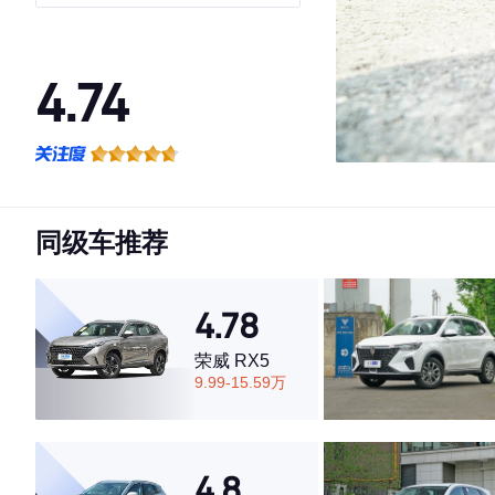
动豪华型
4.74
·外观表现一般，低于54%同级车
·内饰表现较为优秀，优于77%同级车
·空间表现较为优秀，优于75%同级车
同级车推荐
4.78
荣威 RX5
9.99-15.59万
4.8