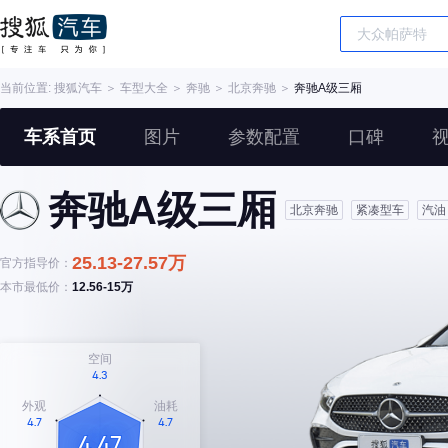
当前位置:
搜狐汽车
＞
车型大全
＞
奔驰
＞
北京奔驰
＞
奔驰A级三厢
车系首页
图片
参数配置
口碑
奔驰A级三厢
北京奔驰
紧凑型车
汽油
25.13-27.57万
官方指导价：
本市最低价：
12.56-15万