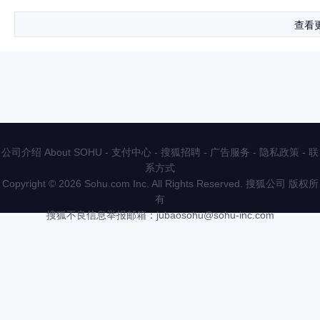
查看
公司介绍 About SOHU
-
支付中心
-
搜狐招聘
-
广告服务
-
隐私政策
-
联
系方式
Copyright
©
2026 Sohu.com Inc. All Rights Reserved. 搜狐公司
版权所
有
搜狐不良信息举报邮箱：
jubaosohu@sohu-inc.com