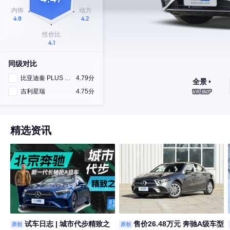
同级对比
比亚迪秦 PLUS DM-i
4.79分
全景
吉利星瑞
4.75分
精选资讯
试车日志 | 城市代步精致之
售价26.48万元 奔驰A级车型
原创
原创