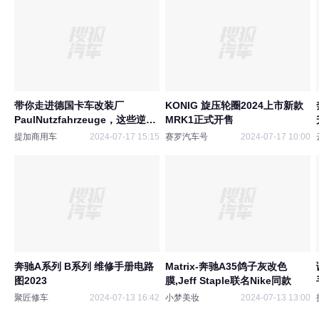
带你走进德国卡车改装厂
KONIG 旋压轮圈2024上市新款
PaulNutzfahrzeuge，这些逆天
MRK1正式开售
改装真惊人
提加商用车
2024-07-17 15:15
赛罗汽车号
2024-07-17 10:00
奔驰A系列 B系列 维修手册电路
Matrix-奔驰A35鸽子灰改色
图2023
膜,Jeff Staple联名Nike同款
聚匠修车
2024-07-13 16:42
小梦美妆
2024-07-13 13:00