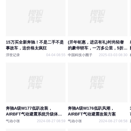
15万买全新奔驰！不是二手不是
(开年钜惠，进店有礼)时尚轻奢
事故车，这价格太疯狂
的豪华轿车，一万多公里，5折
多！【奔驰A级 改款三 A200L
浮世记录
04-04 08:55
中国科技小圈子
2025-03-03 08:30
运动轿车时尚型】
奔驰A级W177低趴改装，
奔驰A级W176低趴风潮，
AIRBFT气动避震系统升级体
AIRBFT气动避震改装方案
验！
气动小张
2024-08-27 08:59
气动小张
2024-08-27 08:58