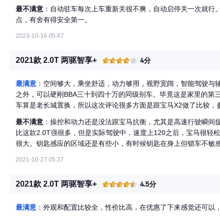
最不满意
：自动驻车每次上车重新关很不爽，自动启停关一次就行
点，有舍有得安全第一。
2023-10-16 05:47
2021款 2.0T 两驱智享+
4分
最满意
：空间够大，乘坐舒适，动力够用，视野宽阔，智能驾驶与
之外，可以硬刚BBA三十到四十万的同级别车。毕竟这是家里的第
车算是老长城置换，所以这次评论很多方面是跟宝马X2做了比较，
最不满意
：操控和动力还是没法跟宝马抗衡，尤其是高速行驶瞬间提
比这款2.0T强很多，但是实际驾驶中，速度上120之后，宝马很轻松
很大。钥匙感应的区域还是有些小，有时候钥匙在身上但锁车不敏
你要把钥匙放在副驾驶或者中控那才行，否则放后排就容易识别出
2021-10-27 05:37
不到，锁车啥的也比较顺畅。
2021款 2.0T 两驱智享+
4.5分
最满意
：外观和配置比较全，性价比高，在优惠了下来感觉还可以