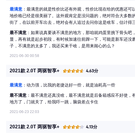
最满意
：最满意的就是性价比还有外观，性价比现在给的优惠还可
地价格已经是很美丽了。这外观肯定是没问题的，绝对符合大多数
街了，在以前开车出去，绝对会有人追过去问你这是啥车，估计得
最不满意
：如果说真要谈不满意的地方，那咱就鸡蛋里挑下骨头吧，
显，再有就是起步初段，有时候加速往前蹿一下，可能是新车还没
子，不满意的太多了，我还买来干啥，是用来闹心的么？
2021-06-30 00:58
2021款 2.0T 两驱智享+
4.63分
最满意
：动力强，比我的老捷达好一些，就是油耗高一些
最不满意
：最不满意还真没啥，最不满意就是后备箱感应不好使，
地方了，门就关了，给我吓一跳，脑袋差点卡住
2021-06-23 22:03
2021款 2.0T 两驱智享+
4.13分