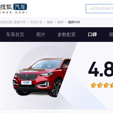
当前位置:
搜狐汽车
＞
车型大全
＞
魏牌
＞
魏牌
＞
魏牌VV6
车系首页
图片
参数配置
口碑
4.