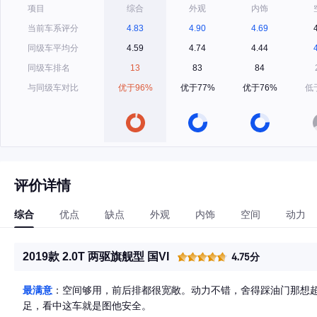
项目
综合
外观
内饰
当前车系评分
4.83
4.90
4.69
同级车平均分
4.59
4.74
4.44
同级车排名
13
83
84
与同级车对比
优于96%
优于77%
优于76%
低
评价详情
综合
优点
缺点
外观
内饰
空间
动力
2019款 2.0T 两驱旗舰型 国VI
4.75分
最满意
：空间够用，前后排都很宽敞。动力不错，舍得踩油门那想
足，看中这车就是图他安全。