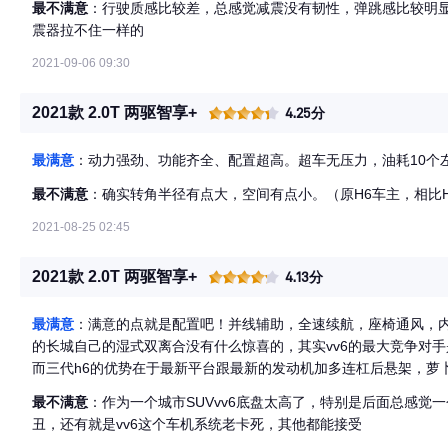
最不满意
：行驶质感比较差，总感觉减震没有韧性，弹跳感比较明
震器拉不住一样的
2021-09-06 09:30
2021款 2.0T 两驱智享+
4.25分
最满意
：动力强劲、功能齐全、配置超高。超车无压力，油耗10个
最不满意
：确实转角半径有点大，空间有点小。（原H6车主，相比H
2021-08-25 02:45
2021款 2.0T 两驱智享+
4.13分
最满意
：满意的点就是配置吧！并线辅助，全速续航，座椅通风，
的长城自己的湿式双离合没有什么惊喜的，其实vv6的最大竞争对手是
而三代h6的优势在于最新平台跟最新的发动机加多连杠后悬架，萝
最不满意
：作为一个城市SUVvv6底盘太高了，特别是后面总感觉
丑，还有就是vv6这个车机系统老卡死，其他都能接受