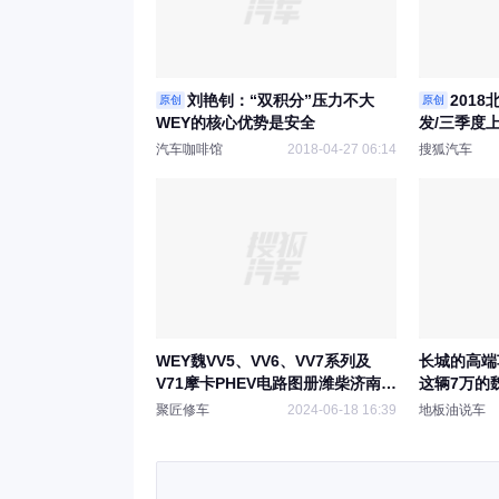
刘艳钊：“双积分”压力不大
2018
原创
原创
WEY的核心优势是安全
发/三季度
汽车咖啡馆
2018-04-27 06:14
搜狐汽车
WEY魏VV5、VV6、VV7系列及
长城的高端
V71摩卡PHEV电路图册潍柴济南皮
这辆7万的
卡维修手册
聚匠修车
2024-06-18 16:39
地板油说车