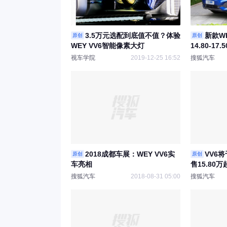
3.5万元选配到底值不值？体验
新款W
原创
原创
WEY VV6智能像素大灯
14.80-17
视车学院
2019-12-25 16:52
搜狐汽车
2018成都车展：WEY VV6实
VV6
原创
原创
车亮相
售15.80万
搜狐汽车
2018-08-31 05:00
搜狐汽车