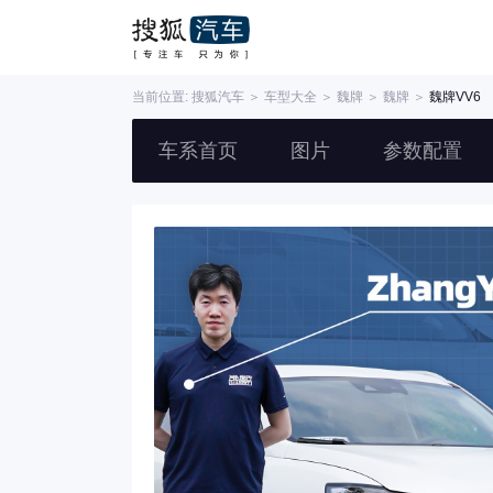
当前位置:
搜狐汽车
＞
车型大全
＞
魏牌
＞
魏牌
＞
魏牌VV6
车系首页
图片
参数配置