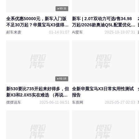
03:11
全系优惠50000元，新车入门版
新车 | 2.0T双动力可选/售34.98
不足30万起？华晨宝马X3值得买
万起/2026款奥迪Q5L配置优化上
么？
市
郝车来袭
01-14 01:07
Ai爱车
2025-10-18 07:31
02:15
新530要比735开起来好得多，但
全新华晨宝马X3日常实用性测试
新X3和2.0X5实在难选 （再说一
报告
句：宝马735和740的底盘质感天
摆摆说车
2025-06-11 08:51
车质网
2025-05-27 02:03
壤之别）