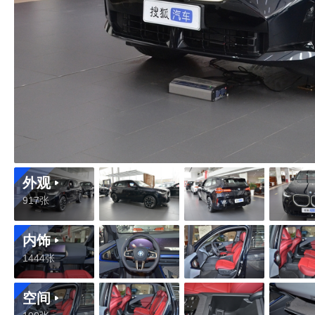
外观
917张
内饰
1444张
空间