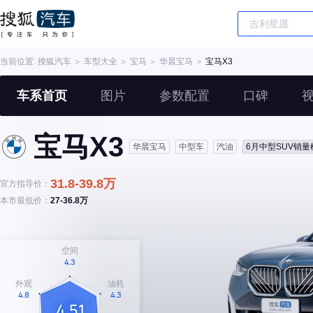
当前位置:
搜狐汽车
＞
车型大全
＞
宝马
＞
华晨宝马
＞
宝马X3
车系首页
图片
参数配置
口碑
宝马X3
华晨宝马
中型车
汽油
6月中型SUV销量
31.8-39.8万
官方指导价：
本市最低价：
27-36.8万