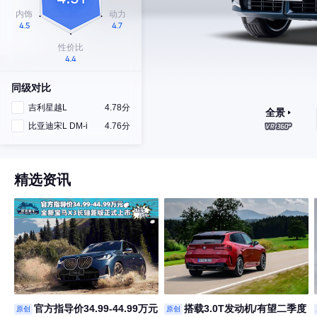
同级对比
吉利星越L
4.78分
全景
比亚迪宋L DM-i
4.76分
精选资讯
官方指导价34.99-44.99万元
搭载3.0T发动机/有望二季度
原创
原创