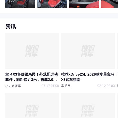
100张
资讯
宝马X3售价很亲民！外观配运动
推荐xDrive25L 2026款华晨宝马
套件，轴距接近3米，搭载2.0T
X3购车指南
轻混
小史来谈车
07-17 01:00
车质网
02-12 02:03