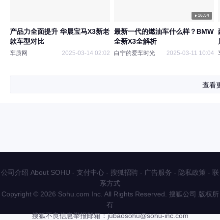
16:54
产品力全面提升 华晨宝马X3新老
最新一代的燃油车什么样？BMW
款车型对比
全新X3全解析
车质网
2025-03-14 02:02
白宁的爱车时光
2025-03-11 10:04
查看
公司介绍 About SOHU
-
支付中心
-
搜狐招聘
-
广告服务
-
隐私政策
-
联
系方式
Copyright
©
2026 Sohu.com Inc. All Rights Reserved. 搜狐公司
版权所
有
搜狐不良信息举报邮箱：
jubaosohu@sohu-inc.com