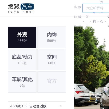
汽
当
搜
车
斯
大
前
狐
型
＞
＞
柯
＞
众
＞
位
汽
大
达
斯
外观
内饰
置:
车
全
466张
599张
柯
达
底盘/动力
空间
152张
60张
车展/其他
官方
5张
2021款 1.5L 自动舒适版