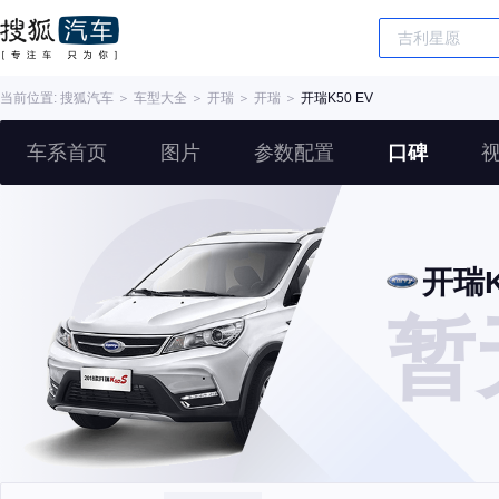
当前位置:
搜狐汽车
＞
车型大全
＞
开瑞
＞
开瑞
＞
开瑞K50 EV
车系首页
图片
参数配置
口碑
开瑞K
暂