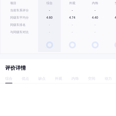
项目
综合
外观
内饰
当前车系评分
-
-
-
同级车平均分
4.60
4.74
4.40
同级车排名
-
-
-
与同级车对比
-
-
-
评价详情
综合
优点
缺点
外观
内饰
空间
动力