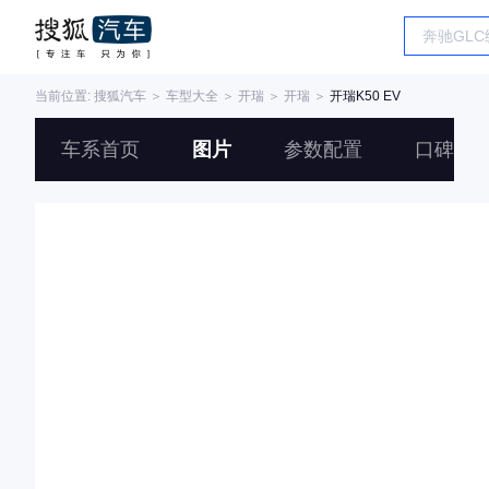
当前位置:
搜狐汽车
＞
车型大全
＞
开瑞
＞
开瑞
＞
开瑞K50 EV
车系首页
图片
参数配置
口碑