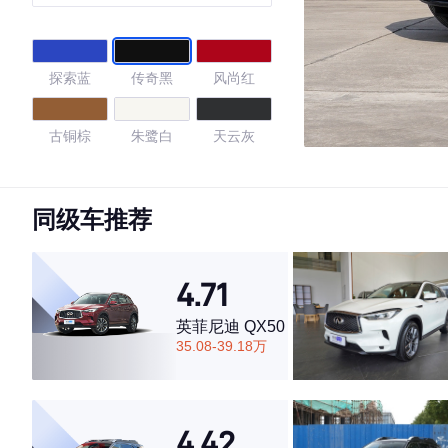
探索蓝
传奇黑
风尚红
古铜棕
朱鹭白
天云灰
极光蓝
星际蓝
唐古拉白
同级车推荐
凯莫拉灰
纳多灰
阿科纳白
4.71
茉莉白
英菲尼迪 QX50
35.08-39.18万
4.53
4.42