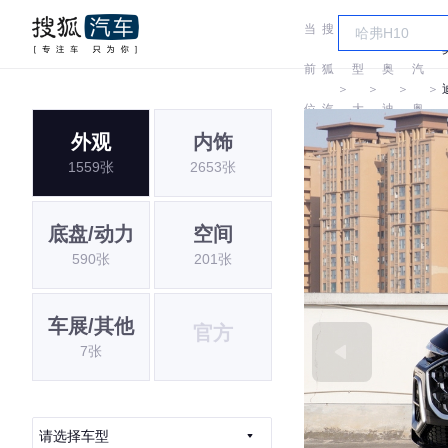
当
搜
车
一
前
狐
型
奥
汽
＞
＞
＞
＞
位
汽
大
迪
奥
外观
内饰
置:
车
全
迪
1559张
2653张
底盘/动力
空间
590张
201张
车展/其他
官方
7张
请选择车型