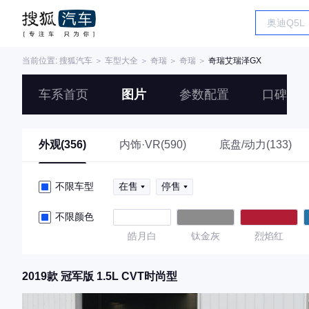
当前位置:
搜狐汽车
＞
车型大全
＞
奇瑞
＞
奇瑞
＞
奇瑞艾瑞泽GX
车系首页
图片
参数配置
口碑
外观(356)
内饰·VR(590)
底盘/动力(133)
不限车型
在售
停售
不限颜色
皓月白
钛金灰
烈焰红
2019款 冠军版 1.5L CVT时尚型