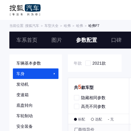
当前位置:
搜狐汽车
＞
车型大全
＞
哈弗
＞
哈弗
＞
哈弗F7
车系首页
图片
参数配置
口碑
车辆基本参数
年款
2021款
车身
发动机
5
共
款车型
变速箱
隐藏相同参数
底盘转向
高亮不同参数
车轮制动
标配
选配
-
无
安全装备
厂商指导价