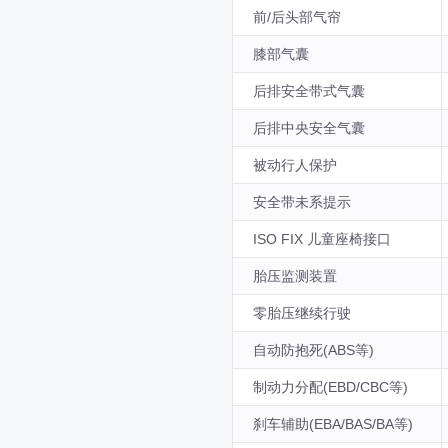
前/后头部气帘
膝部气囊
后排安全带式气囊
后排中央安全气囊
被动行人保护
安全带未系提示
ISO FIX 儿童座椅接口
胎压监测装置
零胎压继续行驶
自动防抱死(ABS等)
制动力分配(EBD/CBC等)
刹车辅助(EBA/BAS/BA等)