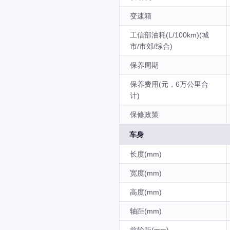
变速箱
工信部油耗(L/100km)(城
市/市郊/综合)
保养周期
保养费用(元，6万公里合
计)
保修政策
车身
长度(mm)
宽度(mm)
高度(mm)
轴距(mm)