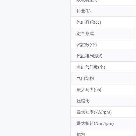
排量(L)
汽缸容积(cc)
进气形式
汽缸数(个)
汽缸排列形式
每缸气门数(个)
气门结构
最大马力(ps)
压缩比
最大功率(kW/rpm)
最大扭矩(N·m/rpm)
燃料