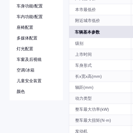
车身功能/配置
本市最低价
车内功能/配置
附近城市低价
座椅配置
车辆基本参数
多媒体配置
级别
灯光配置
上市时间
车窗及后视镜
车身形式
空调/冰箱
长x宽x高(mm)
儿童安全装置
轴距(mm)
颜色
动力类型
整车最大功率(kW)
整车最大扭矩(N·m)
发动机