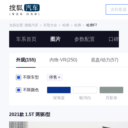
当前位置:
搜狐汽车
＞
车型大全
＞
哈弗
＞
哈弗
＞
哈弗F7
车系首页
图片
参数配置
口碑
外观(155)
内饰·VR(250)
底盘/动力(57)
不限车型
停售
不限颜色
深海蓝
银河白
月影灰
2021款 1.5T 两驱i型