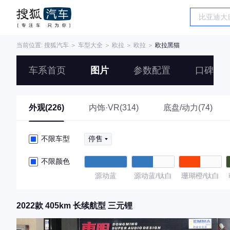
当前位置:
搜狐汽车
＞
车型大全
＞
欧拉
＞
欧拉
＞
欧拉黑猫
车系首页
图片
参数配置
口碑
外观(226)
内饰·VR(314)
底盘/动力(74)
不限车型
停售
不限颜色
源动蓝
源动蓝/钛白
珊瑚橙/钛白
2022款 405km 长续航型 三元锂