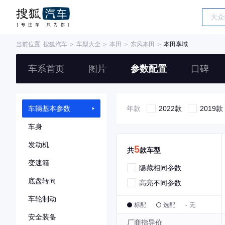
当前位置:
搜狐汽车
＞
车型大全
＞
本田
＞
东风本田
＞
本田享域
车系首页
图片
参数配置
口碑
车辆基本参数
年款
2022款
2019款
车身
发动机
5
共
款车型
变速箱
隐藏相同参数
底盘转向
高亮不同参数
车轮制动
标配
选配
-
无
安全装备
厂商指导价