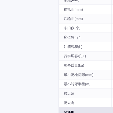
轴距(mm)
前轮距(mm)
后轮距(mm)
车门数(个)
座位数(个)
油箱容积(L)
行李厢容积(L)
整备质量(kg)
最小离地间隙(mm)
最小转弯半径(m)
接近角
离去角
发动机