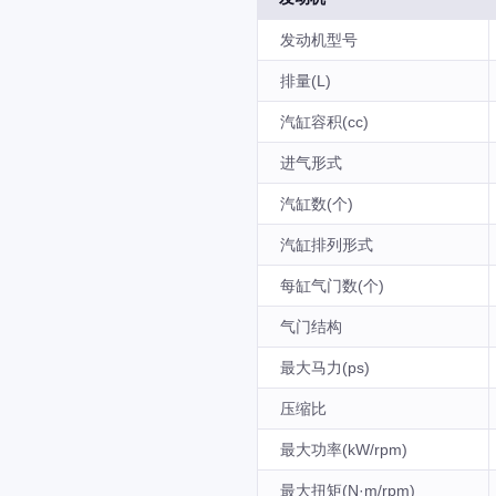
发动机型号
排量(L)
汽缸容积(cc)
进气形式
汽缸数(个)
汽缸排列形式
每缸气门数(个)
气门结构
最大马力(ps)
压缩比
最大功率(kW/rpm)
最大扭矩(N·m/rpm)