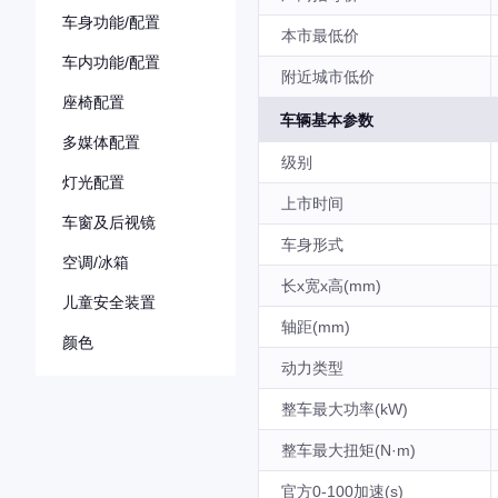
车身功能/配置
本市最低价
车内功能/配置
附近城市低价
座椅配置
车辆基本参数
多媒体配置
级别
灯光配置
上市时间
车窗及后视镜
车身形式
空调/冰箱
长x宽x高(mm)
儿童安全装置
轴距(mm)
颜色
动力类型
整车最大功率(kW)
整车最大扭矩(N·m)
官方0-100加速(s)