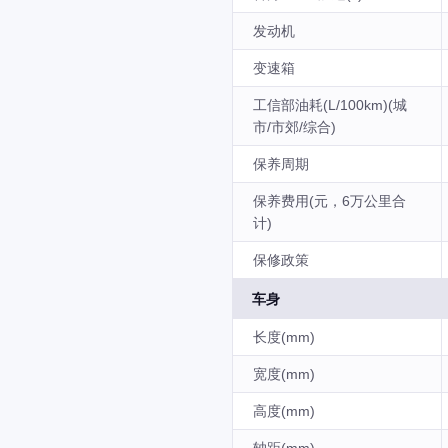
发动机
变速箱
工信部油耗(L/100km)(城
市/市郊/综合)
保养周期
保养费用(元，6万公里合
计)
保修政策
车身
长度(mm)
宽度(mm)
高度(mm)