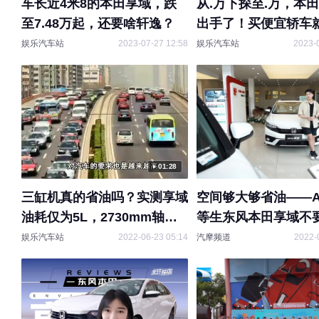
车长近4米8的本田享域，跌
从.万下探至.万，本
至7.48万起，还要啥轩逸？
出手了！买便宜轿车
娱乐汽车站
2023-07-27 12:58
娱乐汽车站
2023-
01:28
三缸机真的省油吗？实测享域
空间够大够省油——
油耗仅为5L，2730mm轴距
等生东风本田享域不
胜过轩逸
娱乐汽车站
2022-06-23 05:14
汽摩频道
2022-