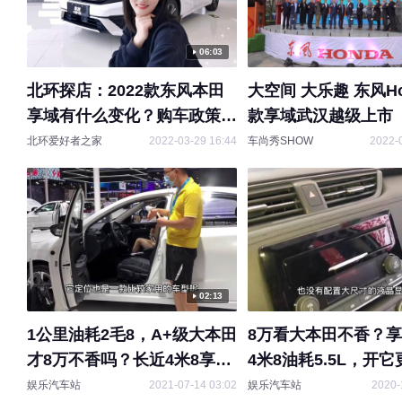
06:03
北环探店：2022款东风本田
大空间 大乐趣 东风Ho
享域有什么变化？购车政策还
款享域武汉越级上市
不错！
北环爱好者之家
2022-03-29 16:44
车尚秀SHOW
2022-
02:13
1公里油耗2毛8，A+级大本田
8万看大本田不香？
才8万不香吗？长近4米8享域
4米8油耗5.5L，开
大气
娱乐汽车站
2021-07-14 03:02
娱乐汽车站
2020-