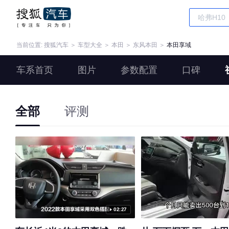
当前位置:
搜狐汽车
＞
车型大全
＞
本田
＞
东风本田
＞
本田享域
车系首页
图片
参数配置
口碑
全部
评测
02:27