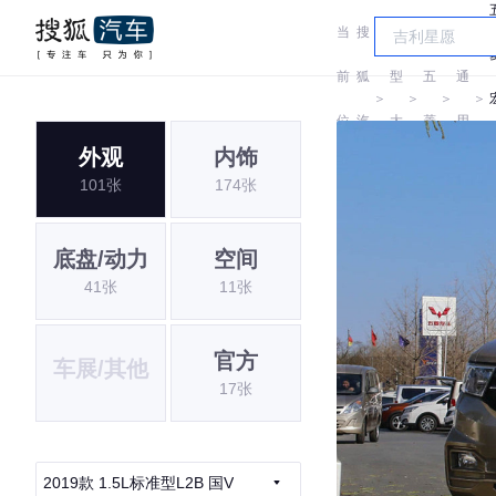
当
搜
车
汽
前
狐
型
五
通
＞
＞
＞
＞
位
汽
大
菱
用
外观
内饰
置:
车
全
五
101张
174张
菱
底盘/动力
空间
41张
11张
官方
车展/其他
17张
2019款 1.5L标准型L2B 国V