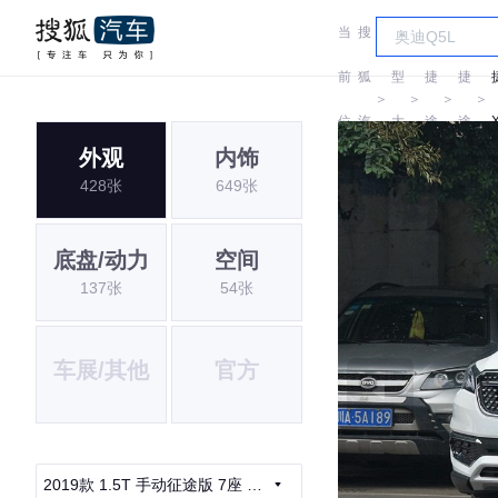
当
搜
车
前
狐
型
捷
捷
＞
＞
＞
＞
位
汽
大
途
途
外观
内饰
置:
车
全
428张
649张
底盘/动力
空间
137张
54张
车展/其他
官方
2019款 1.5T 手动征途版 7座 国