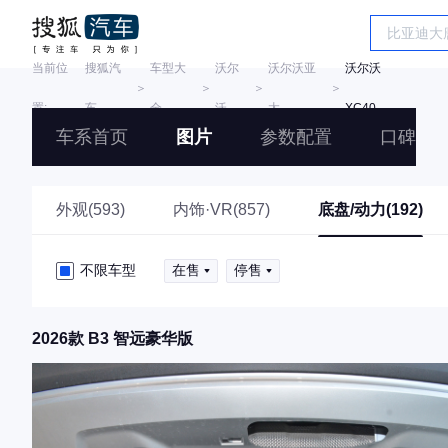
当前位
搜狐汽
车型大
沃尔
沃尔沃亚
沃尔沃
＞
＞
＞
＞
置:
车
全
沃
太
XC40
车系首页
图片
参数配置
口碑
外观(593)
内饰·VR(857)
底盘/动力(192)
不限车型
在售
停售
2026款 B3 智远豪华版